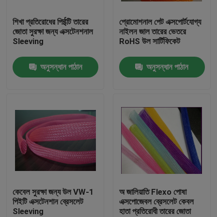
শিখা প্রতিরোধের পিईটি তারের
প্রোমোশনাল পেট এক্সপোর্টযোগ্য
কারখানা ভ্রমণ
জোতা সুরক্ষা জন্য এক্সটেনশনাল
নাইলন জাল তারের ভেতরে
Sleeving
RoHS উল সার্টিফিকেট
মান নিয়ন্ত্রণ
অনুসন্ধান পাঠান
অনুসন্ধান পাঠান
যোগাযোগ করুন
উদ্ধৃতির জন্য আবেদন
নমনীয় পিভিসি টিউবিং
তাপ সঙ্কুচিত নল
কেবেল সুরক্ষা জন্য উল VW-1
অ জালিয়াতি Flexo পোষা
পিইটি এক্সটেনশান ব্রেসলেট
এক্সপোজেবল ব্রেসলেট কেবল
Sleeving
হাতা প্রতিরোধী তারের জোতা
ঢেউখেলান নমনীয় টিউবিং