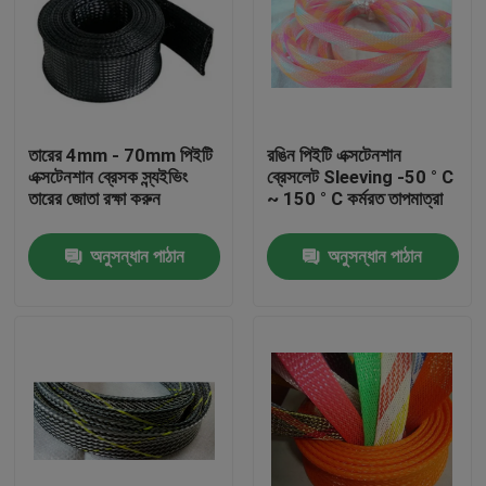
তারের 4mm - 70mm পিইটি
রঙিন পিইটি এক্সটেনশান
এক্সটেনশান ব্রেসক স্ন্যইভিং
ব্রেসলেট Sleeving -50 ° C
তারের জোতা রক্ষা করুন
~ 150 ° C কর্মরত তাপমাত্রা
অনুসন্ধান পাঠান
অনুসন্ধান পাঠান
বাড়ি
পণ্য
আমাদের সম্পর্কে