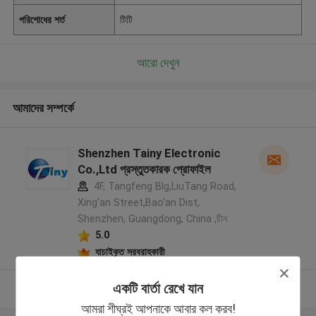
পরিশোধের শর্ত
টিটি
আরো দেখুন
আমাদের সম্পর্কে
Shenzhen Tainy Electronic
Co.,Ltd প্রস্তুতকারক প্রোফাইল
4F, Tangfeng Blg,LiuTang Road,
Xing'an Street,Bao'an Dist,
Shenzhen, Guangdong, China ,চীন
5.0
যাচাইকৃত সরবরাহকারী
একটি বার্তা রেখে যান
আরো দেখুন
আমরা শীঘ্রই আপনাকে আবার কল করব!