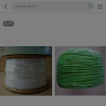
3
/
4