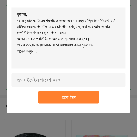
এর সেরা মূল্য পান
ব্রাইডের প্রসারিত এক্সপেনডেবল ওয়্যার স্লিভিং
পলিয়েস্টার / নাইলন কেবল প্রোটেকশন এর
চারপাশে মোড়ানো
চালিয়ে
জমা দিন
প্রস্তাবিত পণ্য