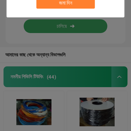
জমা দিন
নমনীয় সিলিকন টিউবিং
সিলিকন রাবার ফাইবারগ্লাস Sleeving
টেক্সটাইল ওয়েবিং
আমাদের কাছ থেকে অন্যান্য বিভাগগুলি
কিটি Boinks
নমনীয় পিভিসি টিউবিং
(44)
নকল যৌনদণ্ড