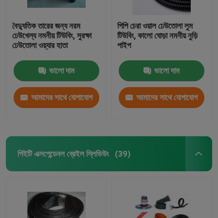
বৈদ্যুতিক তারের জন্য নরম
পিপি চেরা ওয়াল ঢেউতোলা লুম
ঢেউখেল্য নমনীয় টিউবিং, সুরক্ষা
টিউবিং, কালো ঘোড়া নমনীয় নুড়ি
ঢেউতোলা ওয়্যার হাতা
পাইপ
ভালো দাম
ভালো দাম
আমাদের সাথে যোগাযোগ
আমাদের সাথে যোগাযোগ
করুন
করুন
পিইটি এক্সপেন্ডেবল ব্রেইল স্লিভিউং
(39)