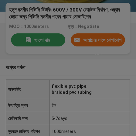
হলুদ নমনীয় পিভিসি টিউবিং 600V / 300V ভোল্টেজ নির্ধারণ, ওয়্যার
জোতা জন্য পিভিসি নমনীয় পায়ের পাতার মোজাবিশেষ
MOQ：1000meters
মূল্য：Negotiate
ভালো দাম
আমাদের সাথে যোগাযোগ
করুন
পণ্যের বর্ণনা
flexible pvc pipe
,
হাইলাইট:
braided pvc tubing
উৎপত্তি স্থল
চীন
ডেলিভারি সময়
5-7days
ন্যূনতম চাহিদার পরিমাণ
1000meters