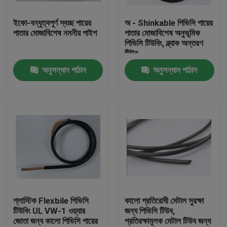
ইকো-বন্ধুত্বপূর্ণ স্বচ্ছ পায়ের
অ - Shinkable পিভিসি পায়ের
কারখানা ভ্রমণ
পাতার মোজাবিশেষ নমনীয় পাইপ
পাতার মোজাবিশেষ অনুভূমিক
পিভিসি টিউবিং, ব্ল্যাক অন্তরণ
টিউব
মান নিয়ন্ত্রণ
অনুসন্ধান পাঠান
অনুসন্ধান পাঠান
যোগাযোগ করুন
উদ্ধৃতির জন্য আবেদন
নমনীয় পিভিসি টিউবিং
তাপ সঙ্কুচিত নল
প্লাস্টিক Flexbile পিভিসি
কালো প্রতিরোধী মেটাল সুরক্ষা
টিউবিং UL VW-1 ওয়্যার
জন্য পিভিসি টিউব,
জোতা জন্য কালো পিভিসি পায়ের
প্রতিরক্ষামূলক মেটাল টিউব জন্য
ঢেউখেলান নমনীয় টিউবিং