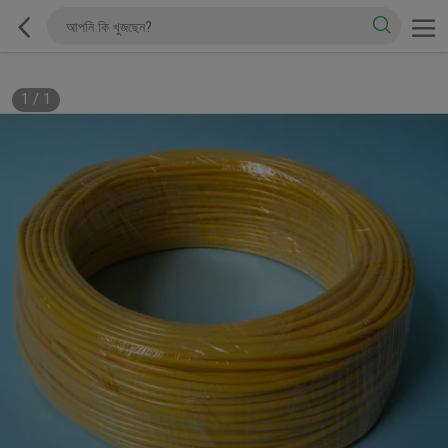
1
/
1