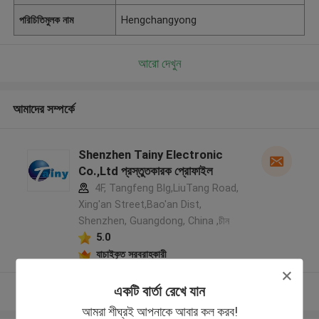
পরিচিতিমুলক নাম
Hengchangyong
আরো দেখুন
আমাদের সম্পর্কে
Shenzhen Tainy Electronic
Co.,Ltd প্রস্তুতকারক প্রোফাইল
4F, Tangfeng Blg,LiuTang Road,
Xing'an Street,Bao'an Dist,
Shenzhen, Guangdong, China ,চীন
5.0
যাচাইকৃত সরবরাহকারী
একটি বার্তা রেখে যান
আরো দেখুন
আমরা শীঘ্রই আপনাকে আবার কল করব!