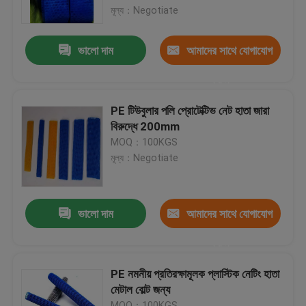
মূল্য：Negotiate
কারখানা ভ্রমণ
ভালো দাম
আমাদের সাথে যোগাযোগ
করুন
মান নিয়ন্ত্রণ
PE টিউবুলার পলি প্রোটেক্টিভ নেট হাতা জারা
যোগাযোগ করুন
বিরুদ্ধে 200mm
MOQ：100KGS
মূল্য：Negotiate
উদ্ধৃতির জন্য আবেদন
নমনীয় পিভিসি টিউবিং
ভালো দাম
আমাদের সাথে যোগাযোগ
করুন
তাপ সঙ্কুচিত নল
PE নমনীয় প্রতিরক্ষামূলক প্লাস্টিক নেটিং হাতা
মেটাল বোল্ট জন্য
ঢেউখেলান নমনীয় টিউবিং
MOQ：100KGS