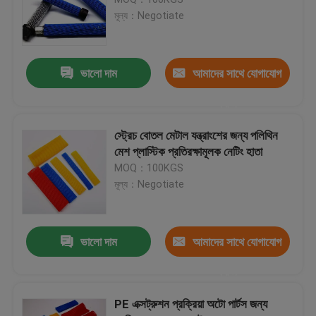
মূল্য：Negotiate
পিইটি এক্সপেন্ডেবল ব্রেইল স্লিভিউং
ভালো দাম
আমাদের সাথে যোগাযোগ
প্রতিরক্ষামূলক নেট স্লিভ
করুন
জাল নেটিং ব্যাগ
স্ট্রেচ বোতল মেটাল যন্ত্রাংশের জন্য পলিথিন
মেশ প্লাস্টিক প্রতিরক্ষামূলক নেটিং হাতা
MOQ：100KGS
অ বোনা ব্যাগ
মূল্য：Negotiate
কেবল মেষ হাতা
ভালো দাম
আমাদের সাথে যোগাযোগ
মাছধরা রড গ্লাভ
করুন
PE এক্সট্রুশন প্রক্রিয়া অটো পার্টস জন্য
স্বয়ং মোড়ানো Sleeving