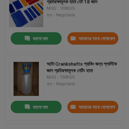
প্রতিরক্ষামূলক হাতা নেট 18 জাল
MOQ：100KGS
নমনীয় সিলিকন টিউবিং
মূল্য：Negotiate
সিলিকন রাবার ফাইবারগ্লাস Sleeving
ভালো দাম
আমাদের সাথে যোগাযোগ
টেক্সটাইল ওয়েবিং
করুন
অটো Crankshafts প্যাকিং জন্য প্লাস্টিক
কিটি Boinks
জাল প্রতিরক্ষামূলক নেটিং হাতা
MOQ：100KGS
মূল্য：Negotiate
নকল যৌনদণ্ড
ভালো দাম
আমাদের সাথে যোগাযোগ
করুন