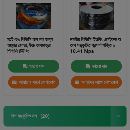
মাল্টি-রঙ পিভিসি লক্স নল জন্য
নমনীয় পিভিসি টিউবিং এক্সট্রুড অ
ওয়্যার জোতা, উচ্চ তাপমাত্রা
তাপ সঙ্কুচিত প্রসার্য শক্তি ≥
পিভিসি টিউবিং
10.41 Mpa
ভালো দাম
ভালো দাম
আমাদের সাথে যোগাযোগ
আমাদের সাথে যোগাযোগ
করুন
করুন
তাপ সঙ্কুচিত নল
(20)