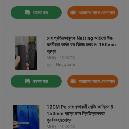
ভালো দাম
আমাদের সাথে যোগাযোগ
করুন
মেষ প্রতিরক্ষামূলক Netting আঠালো উচ্চ
নমনীয়তা কার্বন রড ফিল্টার জন্য 5-150mm
প্রস্থ
MOQ：100KGS
মূল্য：Negotiate
ভালো দাম
আমাদের সাথে যোগাযোগ
বাড়ি
করুন
12CM Pe মেষ রক্ষাকর্মী নেটিং আস্তিন 5-
পণ্য
150mm প্রস্থ ভাল স্থিতিস্থাপকতা
পুনর্ব্যবহারযোগ্য
আমাদের সম্পর্কে
MOQ：100KGS