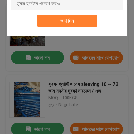
মেটাল শ্যাফ্টের জন্য নরম পলিথিন LDPE
প্রতিরক্ষামূলক জাল স্লিভিং
জমা দিন
MOQ：100 কেজি
মূল্য：Negotiate
ভালো দাম
আমাদের সাথে যোগাযোগ
করুন
সুরক্ষা প্লাস্টিক মেষ sleeving 18 ~ 72
জাল নমনীয় সুরক্ষা সারফেস / এজ
MOQ：100KGS
মূল্য：Negotiate
ভালো দাম
আমাদের সাথে যোগাযোগ