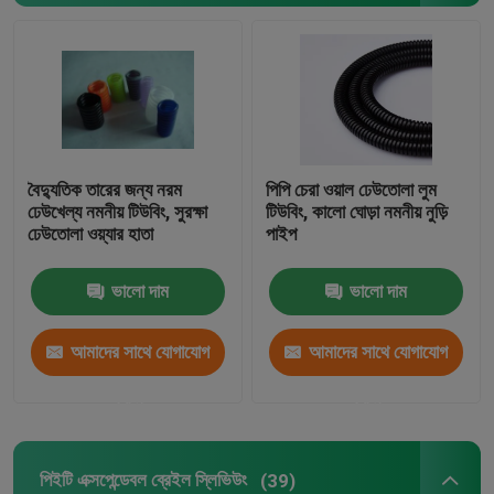
বৈদ্যুতিক তারের জন্য নরম
পিপি চেরা ওয়াল ঢেউতোলা লুম
ঢেউখেল্য নমনীয় টিউবিং, সুরক্ষা
টিউবিং, কালো ঘোড়া নমনীয় নুড়ি
ঢেউতোলা ওয়্যার হাতা
পাইপ
ভালো দাম
ভালো দাম
আমাদের সাথে যোগাযোগ
আমাদের সাথে যোগাযোগ
করুন
করুন
পিইটি এক্সপেন্ডেবল ব্রেইল স্লিভিউং
(39)