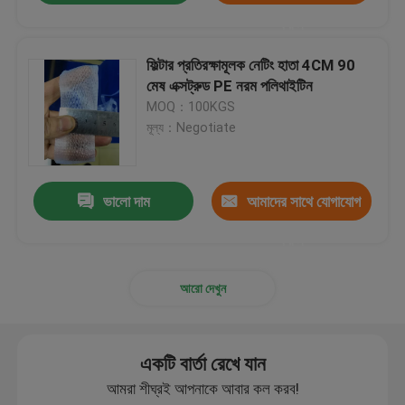
করুন
ফিল্টার প্রতিরক্ষামূলক নেটিং হাতা 4CM 90
মেষ এক্সট্রুড PE নরম পলিথাইটিন
MOQ：100KGS
মূল্য：Negotiate
ভালো দাম
আমাদের সাথে যোগাযোগ
করুন
আরো দেখুন
একটি বার্তা রেখে যান
আমরা শীঘ্রই আপনাকে আবার কল করব!