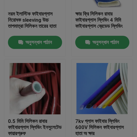
নরম ইলাস্টিক ফাইবারগ্লাস
ক্ষার ফ্রি সিলিকন রাবার
কারখানা ভ্রমণ
নিরোধক sleeving উচ্চ
ফাইবারগ্লাস স্লিভিং 4 মিমি
তাপমাত্রা সিলিকন তারের হাতা
ফাইবারগ্লাস ব্রেডেড স্লিভিং
মান নিয়ন্ত্রণ
অনুসন্ধান পাঠান
অনুসন্ধান পাঠান
যোগাযোগ করুন
উদ্ধৃতির জন্য আবেদন
নমনীয় পিভিসি টিউবিং
তাপ সঙ্কুচিত নল
0.5 মিমি সিলিকন রাবার
7kv গ্লাস ফাইবার স্লিভিং
ফাইবারগ্লাস স্লিভিং ইনসুলেটেড
600V সিলিকন ফাইবারগ্লাস
ফায়ারপ্রুফ
হাতা অ ক্ষার
ঢেউখেলান নমনীয় টিউবিং