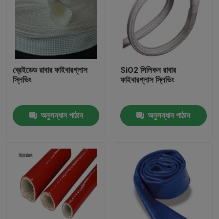
ব্রেইডেড রাবার ফাইবারগ্লাস
SiO2 সিলিকন রাবার
স্লিভিং
ফাইবারগ্লাস স্লিভিং
অনুসন্ধান পাঠান
অনুসন্ধান পাঠান
বাড়ি
পণ্য
আমাদের সম্পর্কে