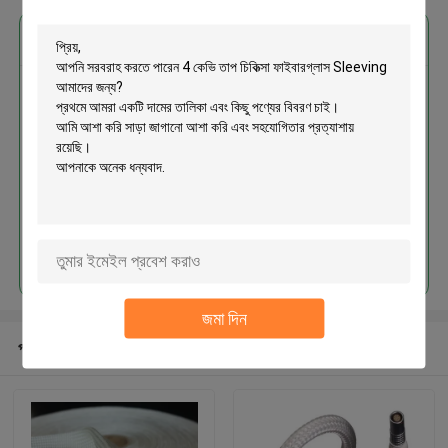
এর সেরা মূল্য পান
4 কেভি তাপ চিকিত্সা ফাইবারগ্লাস Sleeving
চালিয়ে
জমা দিন
প্রস্তাবিত পণ্য