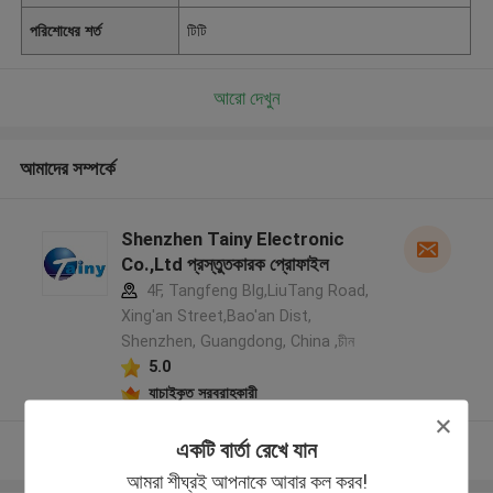
পরিশোধের শর্ত
টিটি
আরো দেখুন
আমাদের সম্পর্কে
Shenzhen Tainy Electronic
Co.,Ltd প্রস্তুতকারক প্রোফাইল
4F, Tangfeng Blg,LiuTang Road,
Xing'an Street,Bao'an Dist,
Shenzhen, Guangdong, China ,চীন
5.0
যাচাইকৃত সরবরাহকারী
একটি বার্তা রেখে যান
আরো দেখুন
আমরা শীঘ্রই আপনাকে আবার কল করব!