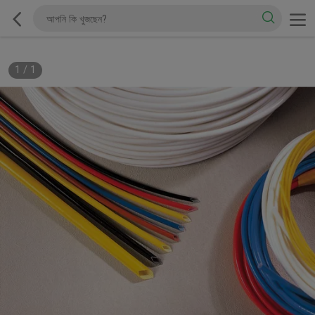
1
/
1