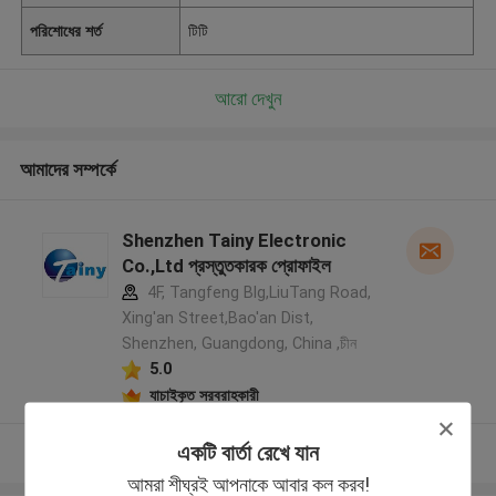
পরিশোধের শর্ত
টিটি
আরো দেখুন
আমাদের সম্পর্কে
Shenzhen Tainy Electronic
Co.,Ltd প্রস্তুতকারক প্রোফাইল
4F, Tangfeng Blg,LiuTang Road,
Xing'an Street,Bao'an Dist,
Shenzhen, Guangdong, China ,চীন
5.0
যাচাইকৃত সরবরাহকারী
একটি বার্তা রেখে যান
আরো দেখুন
আমরা শীঘ্রই আপনাকে আবার কল করব!