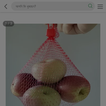
1
/
3