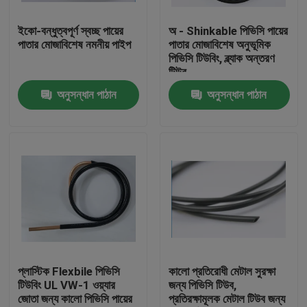
ইকো-বন্ধুত্বপূর্ণ স্বচ্ছ পায়ের
অ - Shinkable পিভিসি পায়ের
কারখানা ভ্রমণ
পাতার মোজাবিশেষ নমনীয় পাইপ
পাতার মোজাবিশেষ অনুভূমিক
পিভিসি টিউবিং, ব্ল্যাক অন্তরণ
টিউব
মান নিয়ন্ত্রণ
অনুসন্ধান পাঠান
অনুসন্ধান পাঠান
যোগাযোগ করুন
উদ্ধৃতির জন্য আবেদন
নমনীয় পিভিসি টিউবিং
তাপ সঙ্কুচিত নল
প্লাস্টিক Flexbile পিভিসি
কালো প্রতিরোধী মেটাল সুরক্ষা
টিউবিং UL VW-1 ওয়্যার
জন্য পিভিসি টিউব,
জোতা জন্য কালো পিভিসি পায়ের
প্রতিরক্ষামূলক মেটাল টিউব জন্য
ঢেউখেলান নমনীয় টিউবিং