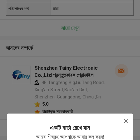
পরিশোধের শর্ত
টিটি
আরো দেখুন
আমাদের সম্পর্কে
Shenzhen Tainy Electronic
Co.,Ltd প্রস্তুতকারক প্রোফাইল
4F, Tangfeng Blg,LiuTang Road,
Xing'an Street,Bao'an Dist,
Shenzhen, Guangdong, China ,চীন
5.0
যাচাইকৃত সরবরাহকারী
একটি বার্তা রেখে যান
আরো দেখুন
আমরা শীঘ্রই আপনাকে আবার কল করব!