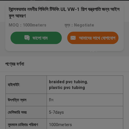
ট্রান্সফরমার নমনীয় পিভিসি টিউবিং UL VW-1 শিল্প যন্ত্রপাতি জন্য আইস
ফুল আবরণ
MOQ：1000meters
মূল্য：Negotiate
ভালো দাম
আমাদের সাথে যোগাযোগ
করুন
পণ্যের বর্ণনা
braided pvc tubing
,
হাইলাইট:
plastic pvc tubing
উৎপত্তি স্থল
চীন
ডেলিভারি সময়
5-7days
ন্যূনতম চাহিদার পরিমাণ
1000meters