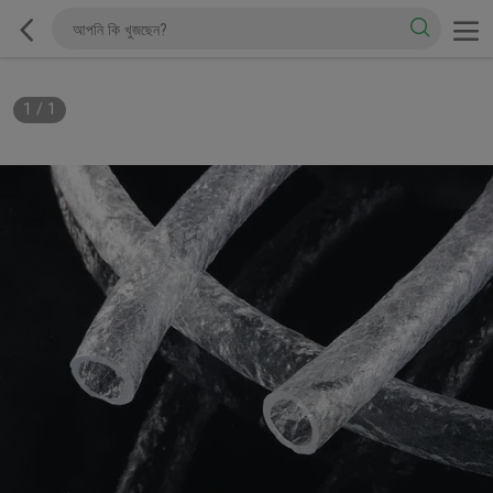
1
/
1