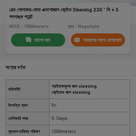
রেড গোলাকার বোনা এক্সপোজাল ব্রেইড Sleeving 230 ° সি + 5
গলনাঙ্ক পয়েন্ট
MOQ：1000meters
মূল্য：Negotiate
ভালো দাম
আমাদের সাথে যোগাযোগ
করুন
পণ্যের বর্ণনা
প্রতিরক্ষামূলক জাল sleeving
,
হাইলাইট:
ব্রেইডেড জাল sleeving
উৎপত্তি স্থল
চীন
ডেলিভারি সময়
5-7days
ন্যূনতম চাহিদার পরিমাণ
1000meters