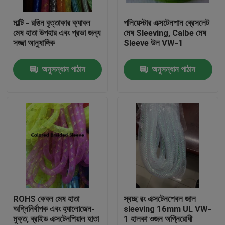
মাল্টি - রঙিন বৃত্তাকার ক্যাবল
পলিয়েস্টার এক্সটেনশান ব্রেসলেট
কারখানা ভ্রমণ
মেষ হাতা উপহার এবং প্রভা জন্য
মেষ Sleeving, Calbe মেষ
সজ্জা আনুষাঙ্গিক
Sleeve উল VW-1
মান নিয়ন্ত্রণ
অনুসন্ধান পাঠান
অনুসন্ধান পাঠান
যোগাযোগ করুন
উদ্ধৃতির জন্য আবেদন
নমনীয় পিভিসি টিউবিং
তাপ সঙ্কুচিত নল
ROHS কেবল মেষ হাতা
স্বচ্ছ রং এক্সটেনশেবল জাল
অগ্নিনির্বাপক এবং হ্যালোজেন-
sleeving 16mm UL VW-
মুক্ত, ব্রাইড এক্সটেনশিয়াল হাতা
1 হালকা ওজন অগ্নিরোধী
ঢেউখেলান নমনীয় টিউবিং