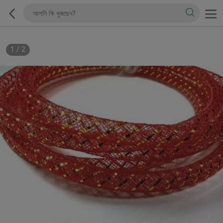
1
/
2