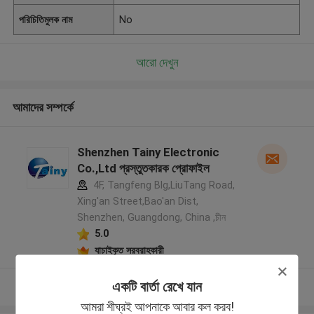
পরিচিতিমুলক নাম
No
আরো দেখুন
আমাদের সম্পর্কে
Shenzhen Tainy Electronic
Co.,Ltd প্রস্তুতকারক প্রোফাইল
4F, Tangfeng Blg,LiuTang Road,
Xing'an Street,Bao'an Dist,
Shenzhen, Guangdong, China ,চীন
5.0
যাচাইকৃত সরবরাহকারী
একটি বার্তা রেখে যান
আরো দেখুন
আমরা শীঘ্রই আপনাকে আবার কল করব!