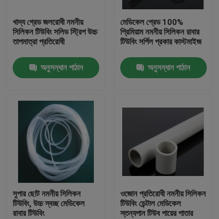
খাদ্য গ্রেড জলরোধী নমনীয়
মেডিকেল গ্রেড 100%
কারখানা ভ্রমণ
সিলিকন টিউবিং সলিড স্ট্রিপ উচ্চ
প্রিমিয়াম নমনীয় সিলিকন রাবার
তাপমাত্রা প্রতিরোধী
টিউবিং সর্পিল প্রকার কাস্টমাইজ
মান নিয়ন্ত্রণ
অনুসন্ধান পাঠান
অনুসন্ধান পাঠান
যোগাযোগ করুন
উদ্ধৃতির জন্য আবেদন
নমনীয় পিভিসি টিউবিং
তাপ সঙ্কুচিত নল
সুপার ছোট নমনীয় সিলিকন
ওজোন প্রতিরোধী নমনীয় সিলিকন
টিউবিং, উচ্চ স্বচ্ছ মেডিকেল
টিউবিং ডেন্টাল মেডিকেল
রাবার টিউবিং
স্তন্যপান টিউব পায়ের পাতার
ঢেউখেলান নমনীয় টিউবিং