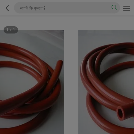
1
/
1