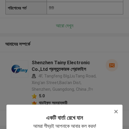
পরিশোধের শর্ত
টিটি
আরো দেখুন
আমাদের সম্পর্কে
Shenzhen Tainy Electronic
Co.,Ltd প্রস্তুতকারক প্রোফাইল
4F, Tangfeng Blg,LiuTang Road,
Xing'an Street,Bao'an Dist,
Shenzhen, Guangdong, China ,চীন
5.0
যাচাইকৃত সরবরাহকারী
একটি বার্তা রেখে যান
আরো দেখুন
আমরা শীঘ্রই আপনাকে আবার কল করব!