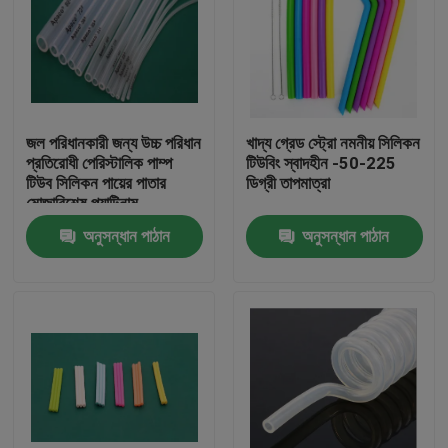
জল পরিধানকারী জন্য উচ্চ পরিধান
খাদ্য গ্রেড স্ট্রো নমনীয় সিলিকন
প্রতিরোধী পেরিস্টালিক পাম্প
টিউবিং স্বাদহীন -50-225
টিউব সিলিকন পায়ের পাতার
ডিগ্রী তাপমাত্রা
মোজাবিশেষ প্ল্যাটিনাম
অনুসন্ধান পাঠান
অনুসন্ধান পাঠান
বাড়ি
পণ্য
আমাদের সম্পর্কে