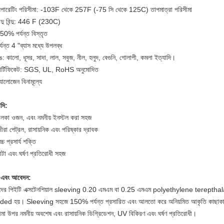
পারেটিং পরিসীমা: -103F থেকে 257F (-75 সি থেকে 125C) তাপমাত্রা পরিসীমা
িন্দু বিন্দু: 446 F (230C)
50% পর্যন্ত বিস্তৃত
্যন্ত 4 "ব্যাস মধ্যে উপলব্ধ
ঙ: কালো, ধূসর, সাদা, লাল, সবুজ, নীল, হলুদ, বেগুনি, গোলাপী, কমলা ইত্যাদি।
ার্টিফিকেট: SGS, UL, RoHS অনুমোদিত
যালোজেন বিনামূল্যে
াদি:
ালকা ওজন, এবং নমনীয় ইনস্টল করা সহজ
ীরা পেট্রল, রাসায়নিক এবং পরিষ্কার দ্রাবক
্চ প্রসার্য শক্তি
াটা এবং ঘর্ষণ প্রতিরোধী সহজ
না এবং আবেদন:
ের পিইটি এক্সটেনশিয়াল sleeving 0.20 এমএম বা 0.25 এমএম polyethylene terepthal
ided হয়।
Sleeving সহজে 150% পর্যন্ত প্রসারিত এবং আলতো করে অনিয়মিত আকৃতি কাছাক
ীমা উপর নমনীয় অবশেষ এবং রাসায়নিক ডিগ্রিডেশন, UV বিকিরণ এবং ঘর্ষণ প্রতিরোধী।