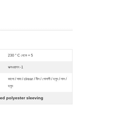
230 ° C থেকে + 5
ভক্সওয়াগন -1
কালো / সাদা / clrear / নীল / গোলাপী / হলুদ / লাল /
হলুদ
ed polyester sleeving