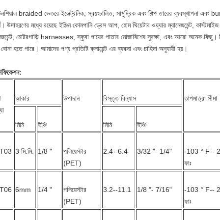
টেনশিয়াল braided ভেতরে ইলেক্ট্রনিক, স্বয়ংচালিত, সামুদ্রিক এবং শিল্প তারের ব্যবস্থাপনা এবং 
শ।
উদাহরণের মধ্যে রয়েছে ইঞ্জিন কোমপানি ড্রেস আপ, হোম থিয়েটার ওয়্যার ম্যানেজমেন্ট, কাস্টমাইজ
নেজমেন্ট, মোটরগাড়ি harnesses, স্কুবা পায়ের পাতার মোজাবিশেষ সুরক্ষা, এবং আরো অনেক কিছু।
ে বোনা হতে পারে।
আমাদের পণ্য প্রতিটি ক্লায়েন্ট এর ব্যবসা এবং চাহিদা অনুযায়ী হয়।
সিফিকেশন:
শ
আকার
উপাদান
বিস্তৃত বিন্যাস
তাপমাত্রা সীমা
যা
মিমি
ইঞ্চি
মিমি
ইঞ্চি
T03
3 মি.মি.
1/8 "
পলিয়েস্টার
2.4--6.4
3/32 "- 1/4"
-103 ° F-- 
(PET)
ফাঃ
T06
6mm
1/4 "
পলিয়েস্টার
3.2--11.1
1/8 "- 7/16"
-103 ° F-- 
(PET)
ফাঃ