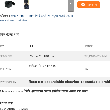
যোগাযোগ
বড় ইমেজ :
তারের 4mm - 70mm পিইটি এক্সটেনশান ব্রেসক স্ন্যইভিং তারের
জোতা রক্ষা করুন
ভালো দাম
ারিত পণ্যের বর্ণনা
দান:
, PET
গলনাংক:
মাত্রার সীমা:
-50 ° C ~ + 150 ° C
অগ্নি প্রতিরোধের রেটিং:
এসজিএস, রিচ এবং ROHS
ত্যয়ন পত্র:
রঙ:
flexo pet expandable sleeving
expandable braid
েষভাবে তুলে ধরা:
,
র 4mm - 70mm পিইটি এক্সটেনশান ব্রেসক স্ন্যইভিং তারের জোতা রক্ষা করুন
ুক্তিগত তথ্য:
আকার: 3mm ~ 76mm