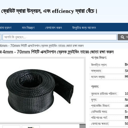
ণ, ক্রেডিট দ্বারা উন্নয়ন, এবং effciency দ্বারা বেঁচে।
খানা ভ্রমণ
মান নিয়ন্ত্রণ
যোগাযোগ করুন
উদ্ধৃতির জন্য আবেদন
অ
4mm - 70mm পিইটি এক্সটেনশান ব্রেসক স্ন্যইভিং তারের জোতা রক্ষা করুন
র 4mm - 70mm পিইটি এক্সটেনশান ব্রেসক স্ন্যইভিং তারের জোতা রক্ষা করুন
পণ্যের বিবরণ:
উৎপত্তি স্থল:
চী
সাক্ষ্যদান:
S
মডেল নম্বার:
পি
প্রদান:
ন্যূনতম চাহিদার পরিমাণ:
1
মূল্য:
N
প্যাকেজিং বিবরণ:
র
ডেলিভারি সময়:
5
পরিশোধের শর্ত:
টিট
যোগানের ক্ষমতা:
50