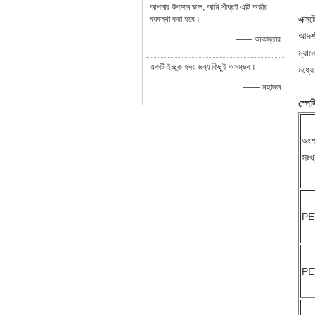
আপনার উপাদান ভাল, আমি শীঘ্রই এটি অর্ডার
এক্স
ব্যবস্থা করা হবে।
আদর্
—— আকস্তার
ম্যা
একটি ইচ্ছুক হৃদয় জন্য কিছুই অসম্ভব।
মধ্য
—— মহাজন
স্পে
অং
সংখ্
PE
PE