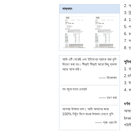
2. অ
সাক্ষ্যদান
3. ব
4. 1
5. পর
6. র
7. স
8. হ্
আমি এটি পেয়েছি এবং ইতিমধ্যে গ্রাহক যারা খুশি
সুবিধ
বিতরণ করা হয়। শীঘ্রই শীঘ্রই আরো কিছু ব্যবসা
1. হ
আছে আশা করি।
2.বাদ
—— নিকোলাস
3. উচ
সব নমুনা মহান চেহারা!
4. ক
—— হরণ করা
বর্ণ
আপনার উপাদান ভাল। আমি আমাদের জন্য
আমাদ
100% নিখুঁত মিলে যাওয়া উপাদান দেখতে খুশি
bra
—— গ্যাং ওয়ন লি
পরিস