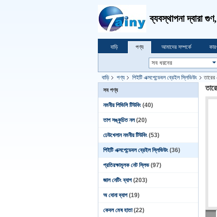
ব্যবস্থাপনা দ্বারা গু
বাড়ি
পণ্য
আমাদের সম্পর্কে
কার
বাড়ি
পণ্য
পিইটি এক্সপেন্ডেবল ব্রেইল স্লিভিউং
তারের 
তারে
সব পণ্য
নমনীয় পিভিসি টিউবিং
(40)
তাপ সঙ্কুচিত নল
(20)
ঢেউখেলান নমনীয় টিউবিং
(53)
পিইটি এক্সপেন্ডেবল ব্রেইল স্লিভিউং
(36)
প্রতিরক্ষামূলক নেট স্লিভ
(97)
জাল নেটিং ব্যাগ
(203)
অ বোনা ব্যাগ
(19)
কেবল মেষ হাতা
(22)