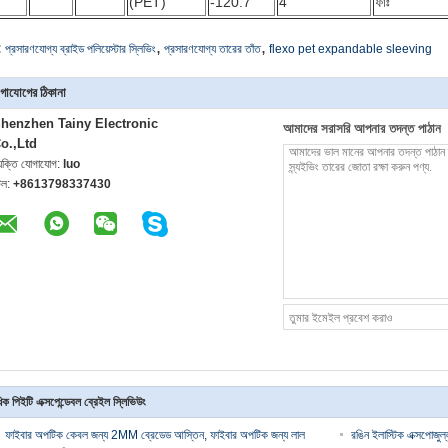
(PET)
-120.7
4"
ফাঃ
,
,
:
প্রসারণযোগ্য ব্রাইড পলিয়েস্টার স্লিভিং
প্রসারণযোগ্য তারের তাঁত
flexo pet expandable sleeving
গাযোগের ঠিকানা
henzhen Tainy Electronic
আমাদের সরাসরি আপনার তদন্ত পাঠান
o.,Ltd
্যক্তি যোগাযোগ:
luo
েল:
+8613798337430
ক পিইটি এক্সপেন্ডেবল ব্রেইল স্লিভিউং
ফাইবার অপটিক কেবল জন্য 2MM ব্রেডেড আস্তিন, ফাইবার অপটিক জন্য লাল
রঙিন ইলাস্টিক এক্সপোজু