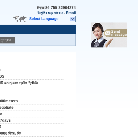
বিক্রয়
86-755-32904274
উদ্ধৃতির জন্য আবেদন
-
Email
Select Language
নুসন্ধান
ন
GS
ইটি এক্সপেন্ডেবল ব্রেইল স্লিভিউং
000meters
egotiate
োল
-7days
ি
000 মিটার / দিন