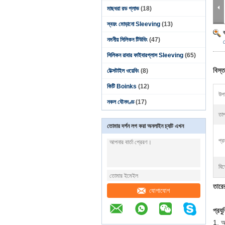
মাছধরা রড গ্লাভ
(18)
স্বয়ং মোড়ানো Sleeving
(13)
নমনীয় সিলিকন টিউবিং
(47)
সিলিকন রাবার ফাইবারগ্লাস Sleeving
(65)
বিস্ত
টেক্সটাইল ওয়েবিং
(8)
কিটি Boinks
(12)
উপা
নকল যৌনদণ্ড
(17)
তাপ
তোমার দর্শন লগ করা অনলাইন চ্যাট এখন
প্র
বিশ
তারে
যোগাযোগ
প্রয
1. 