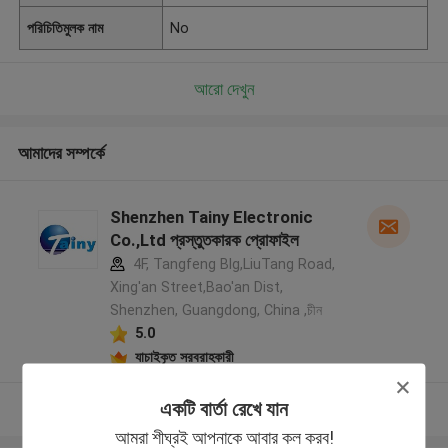
পরিচিতিমুলক নাম
No
আরো দেখুন
আমাদের সম্পর্কে
Shenzhen Tainy Electronic
Co.,Ltd প্রস্তুতকারক প্রোফাইল
4F, Tangfeng Blg,LiuTang Road,
Xing'an Street,Bao'an Dist,
Shenzhen, Guangdong, China ,চীন
5.0
যাচাইকৃত সরবরাহকারী
একটি বার্তা রেখে যান
আরো দেখুন
আমরা শীঘ্রই আপনাকে আবার কল করব!