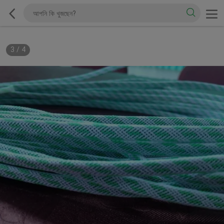
3
/
4