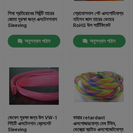
শিখা প্রতিরোধের পিईটি তারের
প্রোমোশনাল পেট এক্সপোর্টযোগ্য
কারখানা ভ্রমণ
জোতা সুরক্ষা জন্য এক্সটেনশনাল
নাইলন জাল তারের ভেতরে
Sleeving
RoHS উল সার্টিফিকেট
মান নিয়ন্ত্রণ
অনুসন্ধান পাঠান
অনুসন্ধান পাঠান
যোগাযোগ করুন
উদ্ধৃতির জন্য আবেদন
নমনীয় পিভিসি টিউবিং
তাপ সঙ্কুচিত নল
কেবেল সুরক্ষা জন্য উল VW-1
ফায়ার retardant
পিইটি এক্সটেনশান ব্রেসলেট
এক্সপোজারযোগ্য মেষ টিউব,
Sleeving
ভেল্ক্রো ব্রাইড এক্সপোজেটযোগ্য
ঢেউখেলান নমনীয় টিউবিং