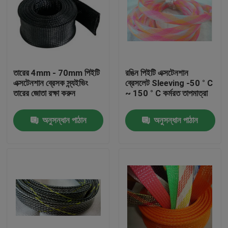
তারের 4mm - 70mm পিইটি
রঙিন পিইটি এক্সটেনশান
এক্সটেনশান ব্রেসক স্ন্যইভিং
ব্রেসলেট Sleeving -50 ° C
তারের জোতা রক্ষা করুন
~ 150 ° C কর্মরত তাপমাত্রা
অনুসন্ধান পাঠান
অনুসন্ধান পাঠান
বাড়ি
পণ্য
আমাদের সম্পর্কে