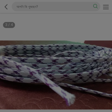
3
/
4