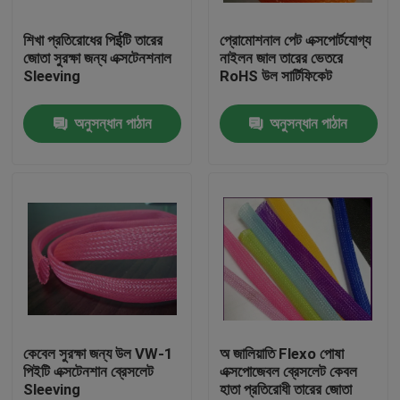
শিখা প্রতিরোধের পিईটি তারের
প্রোমোশনাল পেট এক্সপোর্টযোগ্য
কারখানা ভ্রমণ
জোতা সুরক্ষা জন্য এক্সটেনশনাল
নাইলন জাল তারের ভেতরে
Sleeving
RoHS উল সার্টিফিকেট
মান নিয়ন্ত্রণ
অনুসন্ধান পাঠান
অনুসন্ধান পাঠান
যোগাযোগ করুন
উদ্ধৃতির জন্য আবেদন
নমনীয় পিভিসি টিউবিং
তাপ সঙ্কুচিত নল
কেবেল সুরক্ষা জন্য উল VW-1
অ জালিয়াতি Flexo পোষা
পিইটি এক্সটেনশান ব্রেসলেট
এক্সপোজেবল ব্রেসলেট কেবল
Sleeving
হাতা প্রতিরোধী তারের জোতা
ঢেউখেলান নমনীয় টিউবিং