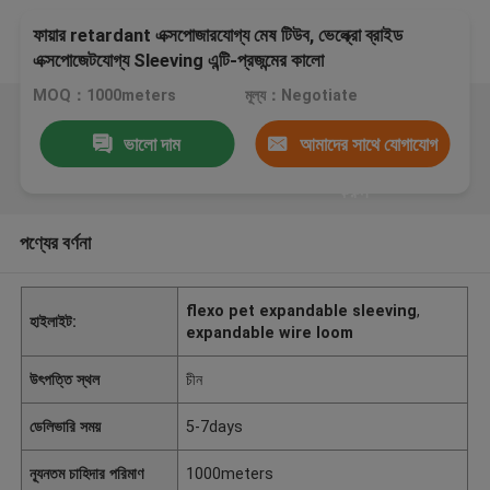
ফায়ার retardant এক্সপোজারযোগ্য মেষ টিউব, ভেল্ক্রো ব্রাইড
এক্সপোজেটযোগ্য Sleeving এন্টি-প্রজন্মের কালো
MOQ：1000meters
মূল্য：Negotiate
ভালো দাম
আমাদের সাথে যোগাযোগ
করুন
পণ্যের বর্ণনা
flexo pet expandable sleeving
,
হাইলাইট:
expandable wire loom
উৎপত্তি স্থল
চীন
ডেলিভারি সময়
5-7days
ন্যূনতম চাহিদার পরিমাণ
1000meters