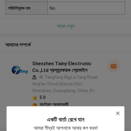
পরিচিতিমুলক নাম
No
আরো দেখুন
আমাদের সম্পর্কে
Shenzhen Tainy Electronic
Co.,Ltd প্রস্তুতকারক প্রোফাইল
4F, Tangfeng Blg,LiuTang Road,
Xing'an Street,Bao'an Dist,
Shenzhen, Guangdong, China ,চীন
5.0
যাচাইকৃত সরবরাহকারী
একটি বার্তা রেখে যান
আরো দেখুন
আমরা শীঘ্রই আপনাকে আবার কল করব!