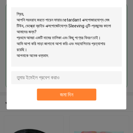
এর সেরা মূল্য পান
ফায়ার retardant এক্সপোজারযোগ্য মেষ
টিউব, ভেল্ক্রো ব্রাইড এক্সপোজেটযোগ্য
Sleeving এন্টি-প্রজন্মের কালো
চালিয়ে
জমা দিন
প্রস্তাবিত পণ্য