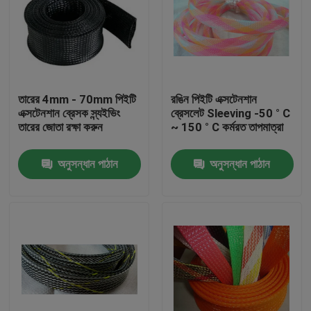
তারের 4mm - 70mm পিইটি
রঙিন পিইটি এক্সটেনশান
এক্সটেনশান ব্রেসক স্ন্যইভিং
ব্রেসলেট Sleeving -50 ° C
তারের জোতা রক্ষা করুন
~ 150 ° C কর্মরত তাপমাত্রা
অনুসন্ধান পাঠান
অনুসন্ধান পাঠান
বাড়ি
পণ্য
আমাদের সম্পর্কে