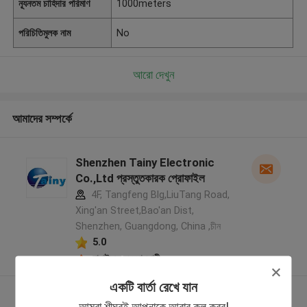
ন্যূনতম চাহিদার পরিমাণ
1000meters
পরিচিতিমুলক নাম
No
আরো দেখুন
আমাদের সম্পর্কে
Shenzhen Tainy Electronic
Co.,Ltd প্রস্তুতকারক প্রোফাইল
4F, Tangfeng Blg,LiuTang Road,
Xing'an Street,Bao'an Dist,
Shenzhen, Guangdong, China ,চীন
5.0
যাচাইকৃত সরবরাহকারী
একটি বার্তা রেখে যান
আরো দেখুন
আমরা শীঘ্রই আপনাকে আবার কল করব!