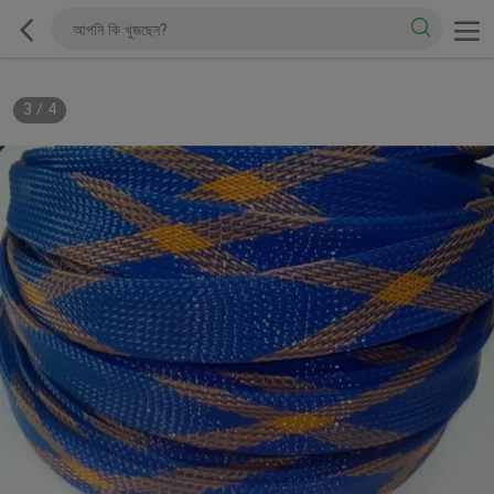
3
/
4