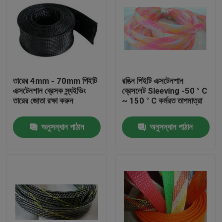
তারের 4mm - 70mm পিইটি
রঙিন পিইটি এক্সটেনশান
এক্সটেনশান ব্রেসক স্ন্যইভিং
ব্রেসলেট Sleeving -50 ° C
তারের জোতা রক্ষা করুন
~ 150 ° C কর্মরত তাপমাত্রা
অনুসন্ধান পাঠান
অনুসন্ধান পাঠান
বাড়ি
পণ্য
আমাদের সম্পর্কে