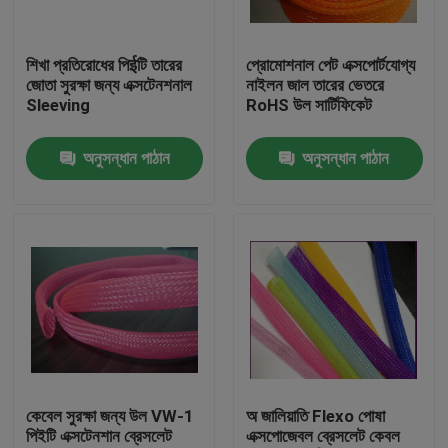
কারখানা ভ্রমণ
শিখা প্রতিরোধের পিईটি তারের
প্রোমোশনাল পেট এক্সপোর্টযোগ্য
জোতা সুরক্ষা জন্য এক্সটেনশনাল
নাইলন জাল তারের ভেতরে
Sleeving
RoHS উল সার্টিফিকেট
মান নিয়ন্ত্রণ
অনুসন্ধান পাঠান
অনুসন্ধান পাঠান
যোগাযোগ করুন
উদ্ধৃতির জন্য আবেদন
নমনীয় পিভিসি টিউবিং
তাপ সঙ্কুচিত নল
কেবেল সুরক্ষা জন্য উল VW-1
অ জালিয়াতি Flexo পোষা
পিইটি এক্সটেনশান ব্রেসলেট
এক্সপোজেবল ব্রেসলেট কেবল
ঢেউখেলান নমনীয় টিউবিং