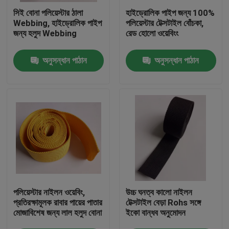
সিই বোনা পলিয়েস্টার ঠালা
হাইড্রোলিক পাইপ জন্য 100%
Webbing, হাইড্রোলিক পাইপ
পলিয়েস্টার টেক্সটাইল বোঁচকা,
কারখানা ভ্রমণ
জন্য হলুদ Webbing
রেড হোলো ওয়েবিংং
অনুসন্ধান পাঠান
অনুসন্ধান পাঠান
মান নিয়ন্ত্রণ
যোগাযোগ করুন
উদ্ধৃতির জন্য আবেদন
নমনীয় পিভিসি টিউবিং
তাপ সঙ্কুচিত নল
পলিয়েস্টার নাইলন ওয়েবিং,
উচ্চ ঘনত্ব কালো নাইলন
প্রতিরক্ষামূলক রাবার পায়ের পাতার
টেক্সটাইল বেড়া Rohs সঙ্গে
মোজাবিশেষ জন্য লাল হলুদ বোনা
ইকো বান্ধব অনুমোদন
ঢেউখেলান নমনীয় টিউবিং