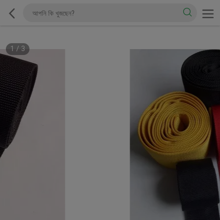
1
/
3