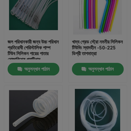
জল পরিধানকারী জন্য উচ্চ পরিধান
খাদ্য গ্রেড স্ট্রো নমনীয় সিলিকন
প্রতিরোধী পেরিস্টালিক পাম্প
টিউবিং স্বাদহীন -50-225
টিউব সিলিকন পায়ের পাতার
ডিগ্রী তাপমাত্রা
মোজাবিশেষ প্ল্যাটিনাম
অনুসন্ধান পাঠান
অনুসন্ধান পাঠান
বাড়ি
পণ্য
আমাদের সম্পর্কে