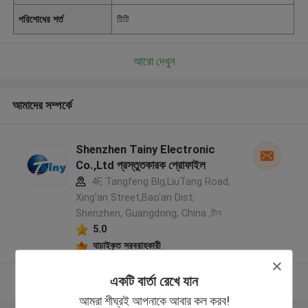
পরিশোধের শর্ত
টিটি
আরো দেখুন
আমাদের সম্পর্কে
Shenzhen Tainy Electronic
Co.,Ltd প্রস্তুতকারক প্রোফাইল
4F, Tangfeng Blg,LiuTang Road,
Xing'an Street,Bao'an Dist,
Shenzhen, Guangdong, China ,চীন
5.0
যাচাইকৃত সরবরাহকারী
একটি বার্তা রেখে যান
আরো দেখুন
আমরা শীঘ্রই আপনাকে আবার কল করব!