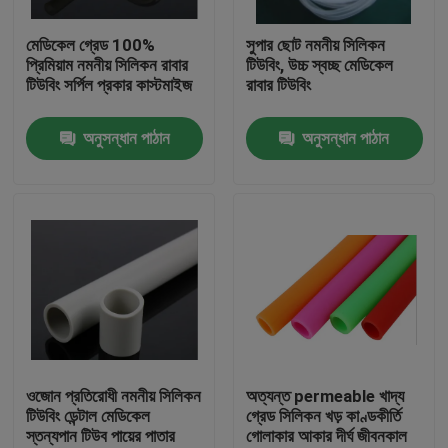
মেডিকেল গ্রেড 100%
সুপার ছোট নমনীয় সিলিকন
কারখানা ভ্রমণ
প্রিমিয়াম নমনীয় সিলিকন রাবার
টিউবিং, উচ্চ স্বচ্ছ মেডিকেল
টিউবিং সর্পিল প্রকার কাস্টমাইজ
রাবার টিউবিং
মান নিয়ন্ত্রণ
অনুসন্ধান পাঠান
অনুসন্ধান পাঠান
যোগাযোগ করুন
উদ্ধৃতির জন্য আবেদন
নমনীয় পিভিসি টিউবিং
তাপ সঙ্কুচিত নল
ওজোন প্রতিরোধী নমনীয় সিলিকন
অত্যন্ত permeable খাদ্য
টিউবিং ডেন্টাল মেডিকেল
গ্রেড সিলিকন খড় কাণ্ডকীর্তি
স্তন্যপান টিউব পায়ের পাতার
গোলাকার আকার দীর্ঘ জীবনকাল
ঢেউখেলান নমনীয় টিউবিং