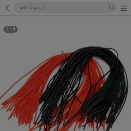
3
/
4