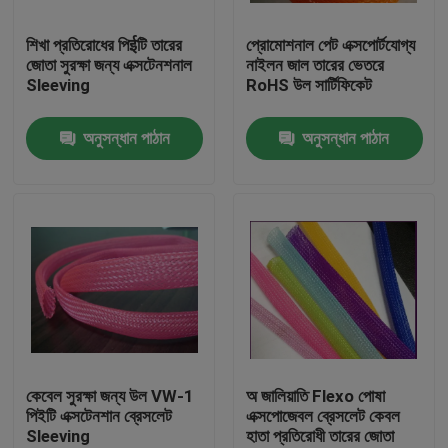
শিখা প্রতিরোধের পিईটি তারের
প্রোমোশনাল পেট এক্সপোর্টযোগ্য
কারখানা ভ্রমণ
জোতা সুরক্ষা জন্য এক্সটেনশনাল
নাইলন জাল তারের ভেতরে
Sleeving
RoHS উল সার্টিফিকেট
মান নিয়ন্ত্রণ
অনুসন্ধান পাঠান
অনুসন্ধান পাঠান
যোগাযোগ করুন
উদ্ধৃতির জন্য আবেদন
নমনীয় পিভিসি টিউবিং
তাপ সঙ্কুচিত নল
কেবেল সুরক্ষা জন্য উল VW-1
অ জালিয়াতি Flexo পোষা
পিইটি এক্সটেনশান ব্রেসলেট
এক্সপোজেবল ব্রেসলেট কেবল
Sleeving
হাতা প্রতিরোধী তারের জোতা
ঢেউখেলান নমনীয় টিউবিং