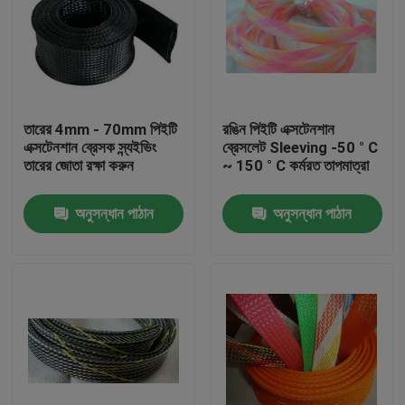
তারের 4mm - 70mm পিইটি
রঙিন পিইটি এক্সটেনশান
এক্সটেনশান ব্রেসক স্ন্যইভিং
ব্রেসলেট Sleeving -50 ° C
তারের জোতা রক্ষা করুন
~ 150 ° C কর্মরত তাপমাত্রা
অনুসন্ধান পাঠান
অনুসন্ধান পাঠান
বাড়ি
পণ্য
আমাদের সম্পর্কে