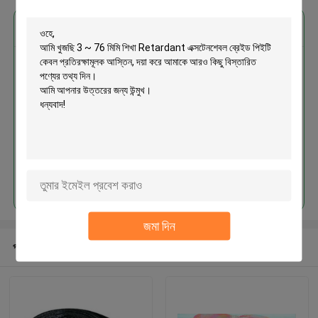
এর সেরা মূল্য পান
3 ~ 76 মিমি শিখা Retardant
এক্সটেনশেবল ব্রেইড পিইটি কেবল
প্রতিরক্ষামূলক আস্তিন
চালিয়ে
জমা দিন
প্রস্তাবিত পণ্য