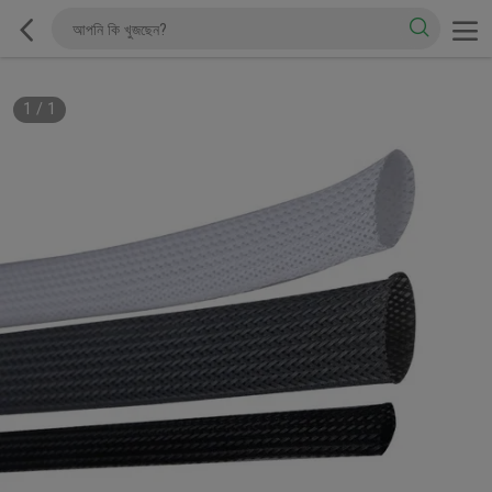
1
/
1