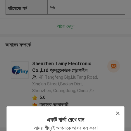
পরিশোধের শর্ত
টিটি
আরো দেখুন
আমাদের সম্পর্কে
Shenzhen Tainy Electronic
Co.,Ltd প্রস্তুতকারক প্রোফাইল
4F, Tangfeng Blg,LiuTang Road,
Xing'an Street,Bao'an Dist,
Shenzhen, Guangdong, China ,চীন
5.0
যাচাইকৃত সরবরাহকারী
একটি বার্তা রেখে যান
আরো দেখুন
আমরা শীঘ্রই আপনাকে আবার কল করব!