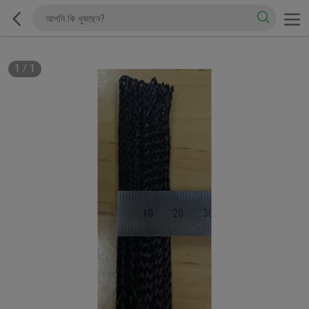
1
/
1