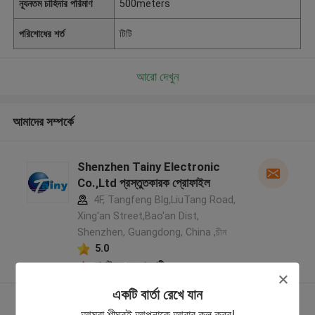
ন্যূনতম চাহিদার পরিমাণ
500meters
পরিশোধের শর্ত
টিটি
আরো দেখুন
আমাদের সম্পর্কে
Shenzhen Tainy Electronic
Co.,Ltd প্রস্তুতকারক প্রোফাইল
4F, Tangfeng Blg,LiuTang Road,
Xing'an Street,Bao'an Dist,
Shenzhen, Guangdong, China ,চীন
5.0
যাচাইকৃত সরবরাহকারী
একটি বার্তা রেখে যান
আরো দেখুন
আমরা শীঘ্রই আপনাকে আবার কল করব!