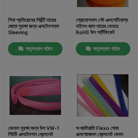
কারখানা ভ্রমণ
শিখা প্রতিরোধের পিईটি তারের
প্রোমোশনাল পেট এক্সপোর্টযোগ্য
জোতা সুরক্ষা জন্য এক্সটেনশনাল
নাইলন জাল তারের ভেতরে
Sleeving
RoHS উল সার্টিফিকেট
মান নিয়ন্ত্রণ
অনুসন্ধান পাঠান
অনুসন্ধান পাঠান
যোগাযোগ করুন
উদ্ধৃতির জন্য আবেদন
নমনীয় পিভিসি টিউবিং
তাপ সঙ্কুচিত নল
কেবেল সুরক্ষা জন্য উল VW-1
অ জালিয়াতি Flexo পোষা
পিইটি এক্সটেনশান ব্রেসলেট
এক্সপোজেবল ব্রেসলেট কেবল
ঢেউখেলান নমনীয় টিউবিং