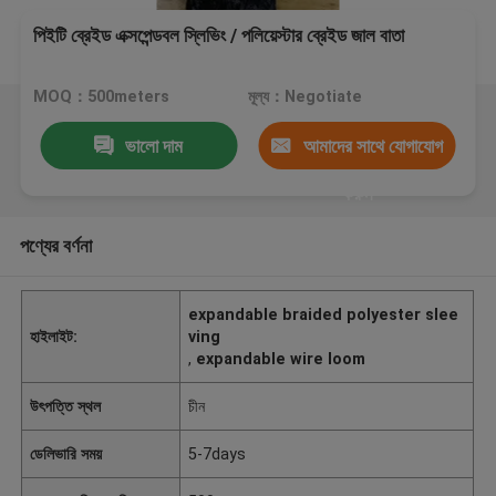
পিইটি ব্রেইড এক্সপেন্ডবল স্লিভিং / পলিয়েস্টার ব্রেইড জাল বাতা
MOQ：500meters
মূল্য：Negotiate
ভালো দাম
আমাদের সাথে যোগাযোগ
করুন
পণ্যের বর্ণনা
expandable braided polyester slee
হাইলাইট:
ving
,
expandable wire loom
উৎপত্তি স্থল
চীন
ডেলিভারি সময়
5-7days