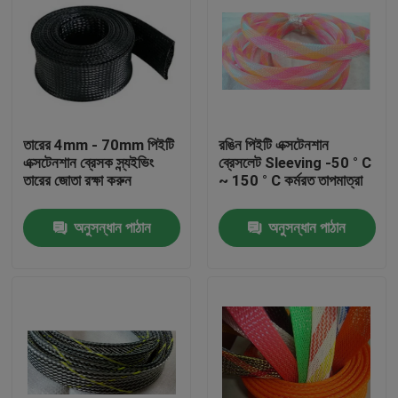
তারের 4mm - 70mm পিইটি
রঙিন পিইটি এক্সটেনশান
এক্সটেনশান ব্রেসক স্ন্যইভিং
ব্রেসলেট Sleeving -50 ° C
তারের জোতা রক্ষা করুন
~ 150 ° C কর্মরত তাপমাত্রা
অনুসন্ধান পাঠান
অনুসন্ধান পাঠান
বাড়ি
পণ্য
আমাদের সম্পর্কে