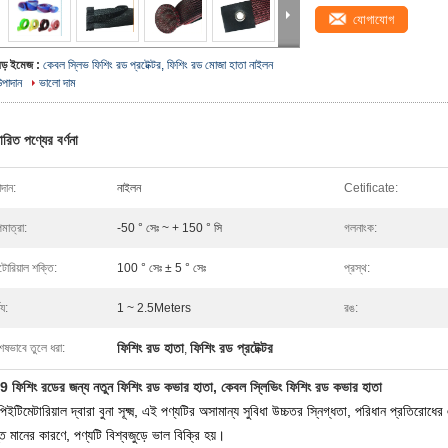
যোগাযোগ
বড় ইমেজ :
কেবল স্লিভ ফিশিং রড প্রটেক্টর, ফিশিং রড মোজা হাতা নাইলন
উপাদান
ভালো দাম
ারিত পণ্যের বর্ণনা
দান:
নাইলন
Cetificate:
মাত্রা:
-50 ° সেঃ ~ + 150 ° সি
গলনাংক:
টোরিয়াল শক্তি:
100 ° সেঃ ± 5 ° সেঃ
প্রস্থ:
ঘ্য:
1 ~ 2.5Meters
রঙ:
ফিশিং রড হাতা
ফিশিং রড প্রটেক্টর
েষভাবে তুলে ধরা:
,
 ফিশিং রডের জন্য নতুন ফিশিং রড কভার হাতা, কেবল স্লিভিং ফিশিং রড কভার হাতা
িইটিমেটারিয়াল দ্বারা বুনা সূক্ষ্ম, এই পণ্যটির অসামান্য সুবিধা উচ্চতর স্নিগ্ধতা, পরিধান প্রতিরোধ
ান্ত মানের কারণে, পণ্যটি বিশ্বজুড়ে ভাল বিক্রি হয়।