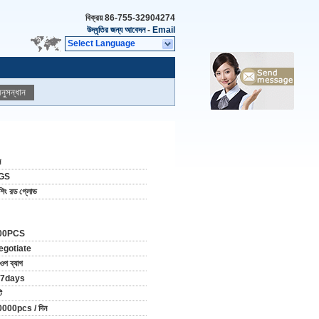
বিক্রয়
86-755-32904274
উদ্ধৃতির জন্য আবেদন
-
Email
Select Language
নুসন্ধান
ন
GS
শিং রড গ্লোভ
00PCS
egotiate
ওপ ব্যাগ
-7days
ি
000pcs / দিন