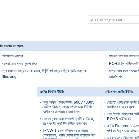
িক মাছধরা রড গ্লাভ
পলিয়েস্টার এক্সপো
মাছধরা রোড সক কভার সুরক
মাছধরা রোড গ্লাভ সুরক্ষা ভাঁজ
ROHS উল সার্টিফিকেট ম
মসৃণ সারফেস মাছধরা মেরু কভার, পিईটি বর্শা মাছধরা ছিদ্র প্রতিরক্ষামূলক
মাতাল মেষ হাতা মাছধরা ছ
Sleeving
মোজাবিশেষ
নমনীয় পিভিসি টিউবিং
ঢেউখেলান নমনীয় টিউবিং
হলুদ নমনীয় পিভিসি টিউবিং 600V / 300V
হোয়াইট ঢেউখেলান নমনীয় 
ভোল্টেজ নির্ধারণ, ওয়্যার জোতা জন্য পিভিসি
প্লাস্টিকের তারের সুরক্ষা
নমনীয় পায়ের পাতার মোজাবিশেষ
গ্রে স্প্লিট ঢেউখেলান নমনী
কেবেল সুরক্ষা জন্য গোলাপী প্লাস্টিক টিউবিং,
ROHS সার্টিফিকেট
রঙিন নমনীয় প্লাস্টিক টিউবিং কারখানার
নমনীয় Fireproof ঢেউতোল
উল VW-1 কালো পিভিসি পায়ের পাতার
ঘর্ষণ রেসিডেন্স এবং এসিড 
মোজাবিশেষ, ওয়্যার জোতা জন্য প্লাস্টিক নরম
একক ওয়াল ঢেউতোলা নমনীয