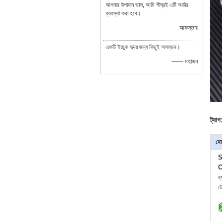
আপনার উপাদান ভাল, আমি শীঘ্রই এটি অর্ডার
ব্যবস্থা করা হবে।
—— আকস্তার
একটি ইচ্ছুক হৃদয় জন্য কিছুই অসম্ভব।
—— মহাজন
ট্যাগ
যো
S
C
ব
ট