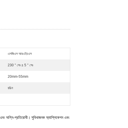
এসজিএস আরএইচএস
230 ° সেঃ ± 5 ° সেঃ
20mm-55mm
রঙিন
ের এবং অগ্নি-প্রতিরোধী।
সুবিধাজনক অ্যাপ্লিকেশন এবং