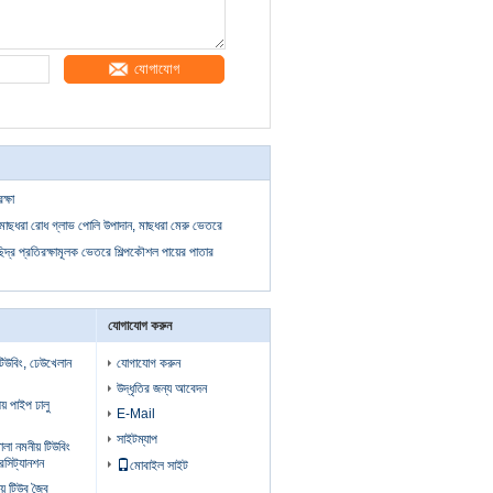
যোগাযোগ
্ষা
াছধরা রোধ গ্লাভ পোলি উপাদান, মাছধরা মেরু ভেতরে
িদ্র প্রতিরক্ষামূলক ভেতরে শিল্পকৌশল পায়ের পাতার
যোগাযোগ করুন
টিউবিং, ঢেউখেলান
যোগাযোগ করুন
উদ্ধৃতির জন্য আবেদন
য় পাইপ ঢালু
E-Mail
সাইটম্যাপ
া নমনীয় টিউবিং
রেসিট্যানশন
মোবাইল সাইট
় টিউব জৈব