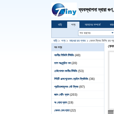
ব্যবস্থাপনা দ্বারা গু
বাড়ি
পণ্য
আমাদের সম্পর্কে
কার
বাড়ি
পণ্য
মাছধরা রড গ্লাভ
কেবল স্লিভ ফিশিং রড প্র
কেবল
সব পণ্য
নমনীয় পিভিসি টিউবিং
(40)
তাপ সঙ্কুচিত নল
(20)
ঢেউখেলান নমনীয় টিউবিং
(53)
পিইটি এক্সপেন্ডেবল ব্রেইল স্লিভিউং
(36)
প্রতিরক্ষামূলক নেট স্লিভ
(97)
জাল নেটিং ব্যাগ
(203)
অ বোনা ব্যাগ
(19)
কেবল মেষ হাতা
(22)