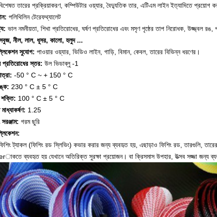
বিশেষত তারের প্রক্রিয়াকরণ, কম্পিউটার ওয়্যার, বৈদ্যুতিক তার, এটিএম লাইন ইত্যাদিতে প্রয়োগ কর
ান:
পলিথিলিন টেরেফথ্যালেট
ট্য:
ভাল নমনীয়তা, শিখা প্রতিরোধের, ঘর্ষণ প্রতিরোধের এবং মসৃণ পৃষ্ঠের তাপ নিরোধক, উজ্জ্বল রঙ, প্য
সবুজ, নীল, লাল, ধূসর, কালো, হলুদ ...
প্লিকেশন সুযোগ:
পাওয়ার ওয়্যার, ভিডিও লাইন, গাড়ি, বিমান, কেবল, তারের বিভিন্ন ধরণের।
ি প্রতিরোধের স্তর:
উল ভিডাব্লু -1
াত্রা:
-50 ° C ~ + 150 ° C
ঙ্ক:
230 ° C ± 5 ° C
 শক্তি:
100 ° C ± 5 ° C
ষ্ট মাধ্যাকর্ষণ:
1.25
 সরঞ্জাম:
গরম ছুরি
প্লিকেশন:
ফিশিং ট্যাকল (ফিশিং রড স্লিভিং) কভার করার জন্য ব্যবহৃত হয়, এছাড়াও ফিশিং রড, তারগুলি, তারে
rাকতে ব্যবহৃত হয়
যেখানে অতিরিক্ত সুরক্ষা প্রয়োজন।
বা ক্রিসমাস উপহার, উত্সব সজ্জা জন্য ব