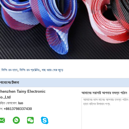
,
,
:
ফিশিং রড হাতা
ফিশিং রড প্রটেক্টর
মাছ ধরার মেরু জুড়ে
গাযোগের ঠিকানা
henzhen Tainy Electronic
আমাদের সরাসরি আপনার তদন্ত পাঠান
o.,Ltd
্যক্তি যোগাযোগ:
luo
েল:
+8613798337430