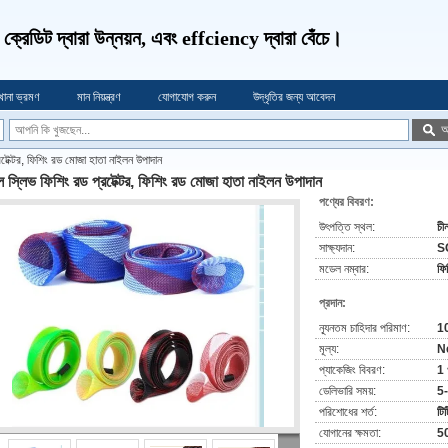
ণ, ক্রেডিট দ্বারা উন্নয়ন, এবং effciency দ্বারা বেঁচে।
খানা ভ্রমণ
মান নিয়ন্ত্রণ
যোগাযোগ করুন
উদ্ধৃতির জন্য আবেদন
অ
টেক্টর, ফিশিং রড মোজা হাতা নাইলন উপাদান
 স্লিভ ফিশিং রড প্রটেক্টর, ফিশিং রড মোজা হাতা নাইলন উপাদান
পণ্যের বিবরণ:
উৎপত্তি স্থল:
চী
সাক্ষ্যদান:
S
মডেল নম্বার:
ফি
প্রদান:
ন্যূনতম চাহিদার পরিমাণ:
1
মূল্য:
N
প্যাকেজিং বিবরণ:
1 
ডেলিভারি সময়:
5
পরিশোধের শর্ত:
টিট
যোগানের ক্ষমতা:
50