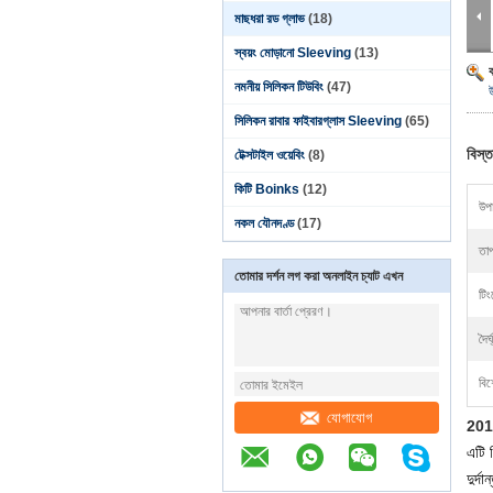
মাছধরা রড গ্লাভ
(18)
স্বয়ং মোড়ানো Sleeving
(13)
নমনীয় সিলিকন টিউবিং
(47)
সিলিকন রাবার ফাইবারগ্লাস Sleeving
(65)
বিস্ত
টেক্সটাইল ওয়েবিং
(8)
কিটি Boinks
(12)
উপা
নকল যৌনদণ্ড
(17)
তাপ
তোমার দর্শন লগ করা অনলাইন চ্যাট এখন
টিং
দৈর্
বিশ
যোগাযোগ
2019
এটি প
দুর্দ