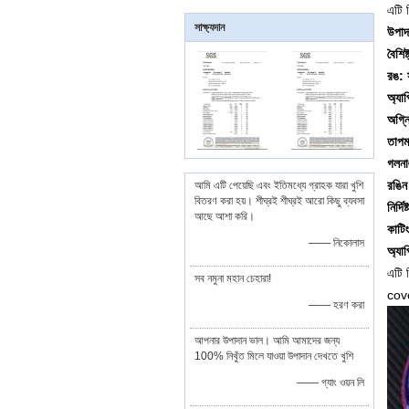
এটি 
সাক্ষ্যদান
উপাদ
বৈশিষ্
রঙ: 
অ্যা
অগ্ন
তাপম
গলনা
রঙিন
আমি এটি পেয়েছি এবং ইতিমধ্যে গ্রাহক যারা খুশি
বিতরণ করা হয়। শীঘ্রই শীঘ্রই আরো কিছু ব্যবসা
নির্দি
আছে আশা করি।
কাটিং
—— নিকোলাস
অ্যা
এটি 
সব নমুনা মহান চেহারা!
cove
—— হরণ করা
আপনার উপাদান ভাল। আমি আমাদের জন্য
100% নিখুঁত মিলে যাওয়া উপাদান দেখতে খুশি
—— গ্যাং ওয়ন লি