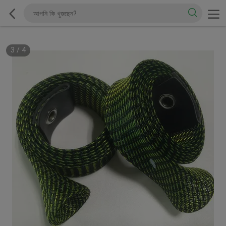
3
/
4