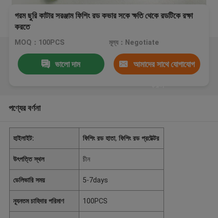
গরম ছুরি কাটার সরঞ্জাম ফিশিং রড কভার সকে ক্ষতি থেকে রডটিকে রক্ষা
করতে
MOQ：100PCS
মূল্য：Negotiate
ভালো দাম
আমাদের সাথে যোগাযোগ
করুন
পণ্যের বর্ণনা
হাইলাইট:
ফিশিং রড হাতা
,
ফিশিং রড প্রটেক্টর
উৎপত্তি স্থল
চীন
ডেলিভারি সময়
5-7days
ন্যূনতম চাহিদার পরিমাণ
100PCS