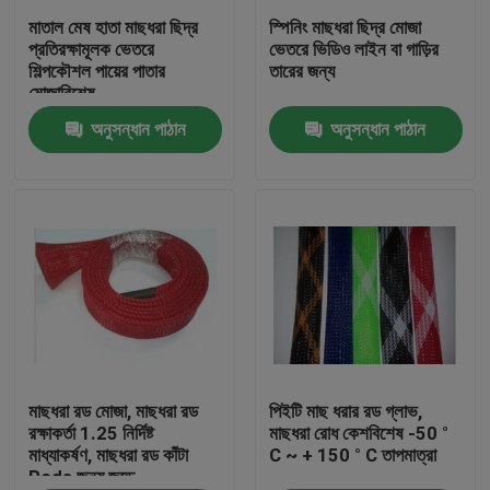
মাতাল মেষ হাতা মাছধরা ছিদ্র
স্পিনিং মাছধরা ছিদ্র মোজা
প্রতিরক্ষামূলক ভেতরে
ভেতরে ভিডিও লাইন বা গাড়ির
কারখানা ভ্রমণ
শিল্পকৌশল পায়ের পাতার
তারের জন্য
মোজাবিশেষ
অনুসন্ধান পাঠান
অনুসন্ধান পাঠান
মান নিয়ন্ত্রণ
যোগাযোগ করুন
উদ্ধৃতির জন্য আবেদন
নমনীয় পিভিসি টিউবিং
তাপ সঙ্কুচিত নল
মাছধরা রড মোজা, মাছধরা রড
পিইটি মাছ ধরার রড গ্লাভ,
রক্ষাকর্তা 1.25 নির্দিষ্ট
মাছধরা রোধ কেশবিশেষ -50 °
মাধ্যাকর্ষণ, মাছধরা রড কাঁটা
C ~ + 150 ° C তাপমাত্রা
Rods জন্য জুড়ে
ঢেউখেলান নমনীয় টিউবিং