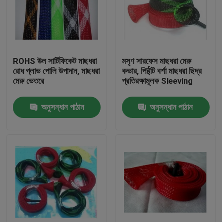
ROHS উল সার্টিফিকেট মাছধরা
মসৃণ সারফেস মাছধরা মেরু
রোধ গ্লাভ পোলি উপাদান, মাছধরা
কভার, পিईটি বর্শা মাছধরা ছিদ্র
মেরু ভেতরে
প্রতিরক্ষামূলক Sleeving
অনুসন্ধান পাঠান
অনুসন্ধান পাঠান
বাড়ি
পণ্য
আমাদের সম্পর্কে