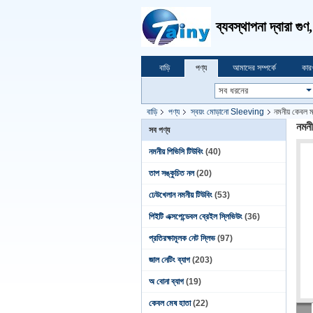
ব্যবস্থাপনা দ্বারা গু
বাড়ি
পণ্য
আমাদের সম্পর্কে
কার
বাড়ি
পণ্য
স্বয়ং মোড়ানো Sleeving
নমনীয় কেবল ম্য
নমনী
সব পণ্য
নমনীয় পিভিসি টিউবিং
(40)
তাপ সঙ্কুচিত নল
(20)
ঢেউখেলান নমনীয় টিউবিং
(53)
পিইটি এক্সপেন্ডেবল ব্রেইল স্লিভিউং
(36)
প্রতিরক্ষামূলক নেট স্লিভ
(97)
জাল নেটিং ব্যাগ
(203)
অ বোনা ব্যাগ
(19)
কেবল মেষ হাতা
(22)