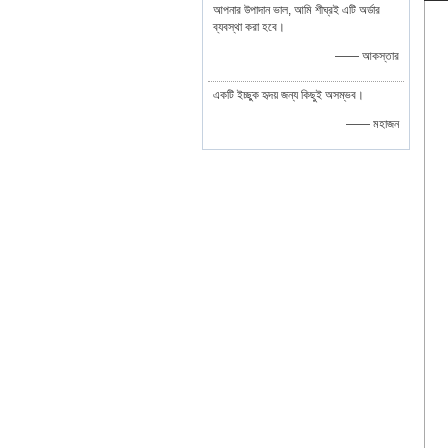
আপনার উপাদান ভাল, আমি শীঘ্রই এটি অর্ডার
ব্যবস্থা করা হবে।
—— আকস্তার
একটি ইচ্ছুক হৃদয় জন্য কিছুই অসম্ভব।
—— মহাজন