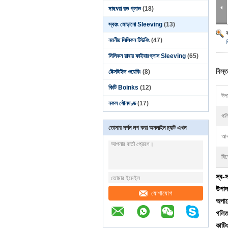
মাছধরা রড গ্লাভ
(18)
স্বয়ং মোড়ানো Sleeving
(13)
নমনীয় সিলিকন টিউবিং
(47)
স
সিলিকন রাবার ফাইবারগ্লাস Sleeving
(65)
বিস্ত
টেক্সটাইল ওয়েবিং
(8)
কিটি Boinks
(12)
উপা
নকল যৌনদণ্ড
(17)
গলি
তোমার দর্শন লগ করা অনলাইন চ্যাট এখন
আক
বিশ
স্ব-
উপাদা
যোগাযোগ
অপা
গলিত
কাটিং