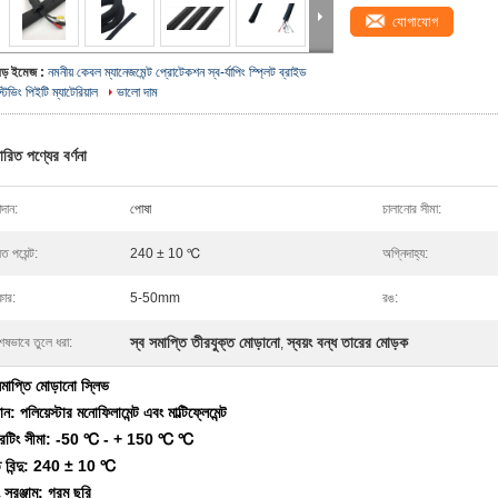
যোগাযোগ
বড় ইমেজ :
নমনীয় কেবল ম্যানেজমেন্ট প্রোটেকশন স্ব-র্যাপিং স্প্লিট ব্রাইড
্টিভিং পিইটি ম্যাটেরিয়াল
ভালো দাম
ারিত পণ্যের বর্ণনা
দান:
পোষা
চালানোর সীমা:
ত পয়েন্ট:
240 ± 10 ℃
অগ্নিদাহ্য:
ার:
5-50mm
রঙ:
স্ব সমাপ্তি তীরযুক্ত মোড়ানো
স্বয়ং বন্ধ তারের মোড়ক
েষভাবে তুলে ধরা:
,
সমাপ্তি মোড়ানো স্লিভ
ন: পলিয়েস্টার মনোফিলামেন্ট এবং মাল্টিফ্লেমেন্ট
রেটিং সীমা: -50 ℃ - + 150 ℃ ℃
 বিন্দু: 240 ± 10 ℃
 সরঞ্জাম: গরম ছুরি