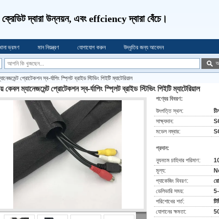
ণ, ক্রেডিট দ্বারা উন্নয়ন, এবং effciency দ্বারা বেঁচে।
খানা ভ্রমণ
মান নিয়ন্ত্রণ
যোগাযোগ করুন
উদ্ধৃতির জন্য আবেদন
অ
ানেজমেন্ট প্রোটেকশন স্ব-র্যাপিং স্প্লিট ব্রাইড স্টিভিং পিইটি ম্যাটেরিয়াল
য় কেবল ম্যানেজমেন্ট প্রোটেকশন স্ব-র্যাপিং স্প্লিট ব্রাইড স্টিভিং পিইটি ম্যাটেরিয়াল
পণ্যের বিবরণ:
উৎপত্তি স্থল:
চী
সাক্ষ্যদান:
S
মডেল নম্বার:
S
প্রদান:
ন্যূনতম চাহিদার পরিমাণ:
1
মূল্য:
N
প্যাকেজিং বিবরণ:
র
ডেলিভারি সময়:
5
পরিশোধের শর্ত:
টিট
যোগানের ক্ষমতা:
50