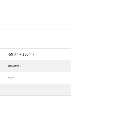
-50 সি ° + 150 ° সি
ভক্সওয়াগন -1
কালো