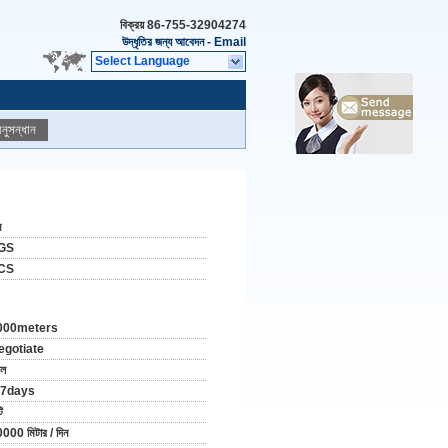
বিক্রয়
86-755-32904274
উদ্ধৃতির জন্য আবেদন
-
Email
Select Language
নুসন্ধান
ন
GS
CS
000meters
egotiate
োল
-7days
ি
000 মিটার / দিন