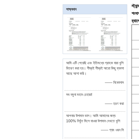
স্ট্য
সাক্ষ্যদান
শংসা
হ্যাল
আমি এটি পেয়েছি এবং ইতিমধ্যে গ্রাহক যারা খুশি
বিতরণ করা হয়। শীঘ্রই শীঘ্রই আরো কিছু ব্যবসা
আছে আশা করি।
—— নিকোলাস
সব নমুনা মহান চেহারা!
—— হরণ করা
আপনার উপাদান ভাল। আমি আমাদের জন্য
100% নিখুঁত মিলে যাওয়া উপাদান দেখতে খুশি
—— গ্যাং ওয়ন লি