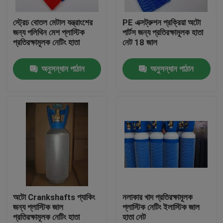
স্ট্রেচ বোতল মেটাল যন্ত্রাংশের
PE এক্সট্রুশন প্রক্রিয়া অটো
কারখানা ভ্রমণ
জন্য পলিথিন মেশ প্লাস্টিক
পার্টস জন্য প্রতিরক্ষামূলক হাতা
প্রতিরক্ষামূলক নেটিং হাতা
নেট 18 জাল
মান নিয়ন্ত্রণ
অনুসন্ধান পাঠান
অনুসন্ধান পাঠান
যোগাযোগ করুন
উদ্ধৃতির জন্য আবেদন
নমনীয় পিভিসি টিউবিং
তাপ সঙ্কুচিত নল
অটো Crankshafts প্যাকিং
নলাকার খাদ প্রতিরক্ষামূলক
জন্য প্লাস্টিক জাল
প্লাস্টিক নেটিং ইলাস্টিক জাল
প্রতিরক্ষামূলক নেটিং হাতা
হাতা নেট
ঢেউখেলান নমনীয় টিউবিং