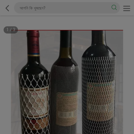
1
/
3