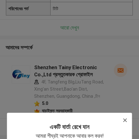
পরিশোধের শর্ত
টিটি
আরো দেখুন
আমাদের সম্পর্কে
Shenzhen Tainy Electronic
Co.,Ltd প্রস্তুতকারক প্রোফাইল
4F, Tangfeng Blg,LiuTang Road,
Xing'an Street,Bao'an Dist,
Shenzhen, Guangdong, China ,চীন
5.0
যাচাইকৃত সরবরাহকারী
একটি বার্তা রেখে যান
আরো দেখুন
আমরা শীঘ্রই আপনাকে আবার কল করব!