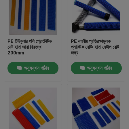
PE টিউবুলার পলি প্রোটেক্টিভ
PE নমনীয় প্রতিরক্ষামূলক
নেট হাতা জারা বিরুদ্ধে
প্লাস্টিক নেটিং হাতা মেটাল বোল্ট
200mm
জন্য
অনুসন্ধান পাঠান
অনুসন্ধান পাঠান
বাড়ি
পণ্য
আমাদের সম্পর্কে