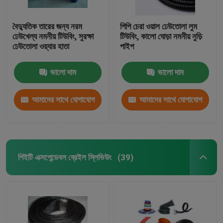
বৈদ্যুতিক তারের জন্য নরম
পিপি চেরা ওয়াল ঢেউতোলা লুম
ঢেউখেল্য নমনীয় টিউবিং, সুরক্ষা
টিউবিং, কালো ঘোড়া নমনীয় নুড়ি
ঢেউতোলা ওয়্যার হাতা
পাইপ
ভালো দাম
ভালো দাম
আমাদের সাথে যোগাযোগ
আমাদের সাথে যোগাযোগ
করুন
করুন
পিইটি এক্সপেন্ডেবল ব্রেইল স্লিভিউং
(39)