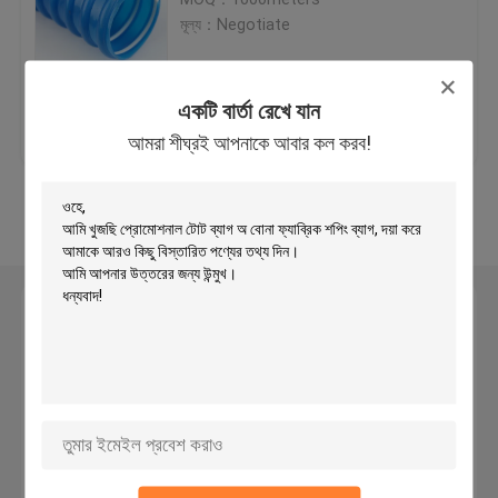
মূল্য：Negotiate
পিইটি এক্সপেন্ডেবল ব্রেইল স্লিভিউং
একটি বার্তা রেখে যান
ভালো দাম
আমাদের সাথে যোগাযোগ
প্রতিরক্ষামূলক নেট স্লিভ
আমরা শীঘ্রই আপনাকে আবার কল করব!
করুন
জাল নেটিং ব্যাগ
আরো দেখুন
অ বোনা ব্যাগ
একটি বার্তা রেখে যান
কেবল মেষ হাতা
আমরা শীঘ্রই আপনাকে আবার কল করব!
মাছধরা রড গ্লাভ
স্বয়ং মোড়ানো Sleeving