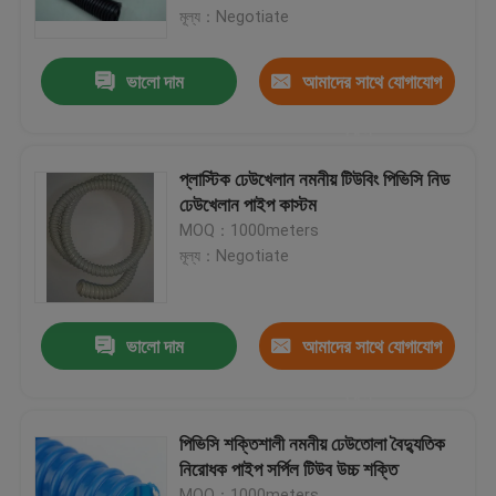
মূল্য：Negotiate
কারখানা ভ্রমণ
ভালো দাম
আমাদের সাথে যোগাযোগ
করুন
মান নিয়ন্ত্রণ
প্লাস্টিক ঢেউখেলান নমনীয় টিউবিং পিভিসি নিড
যোগাযোগ করুন
ঢেউখেলান পাইপ কাস্টম
MOQ：1000meters
মূল্য：Negotiate
উদ্ধৃতির জন্য আবেদন
নমনীয় পিভিসি টিউবিং
ভালো দাম
আমাদের সাথে যোগাযোগ
করুন
তাপ সঙ্কুচিত নল
পিভিসি শক্তিশালী নমনীয় ঢেউতোলা বৈদ্যুতিক
নিরোধক পাইপ সর্পিল টিউব উচ্চ শক্তি
ঢেউখেলান নমনীয় টিউবিং
MOQ：1000meters