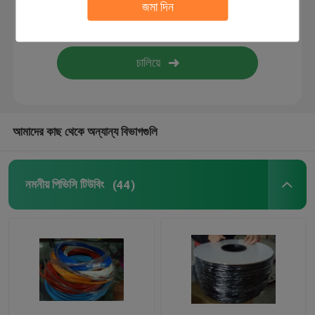
জমা দিন
নমনীয় সিলিকন টিউবিং
সিলিকন রাবার ফাইবারগ্লাস Sleeving
টেক্সটাইল ওয়েবিং
আমাদের কাছ থেকে অন্যান্য বিভাগগুলি
কিটি Boinks
নমনীয় পিভিসি টিউবিং
(44)
নকল যৌনদণ্ড