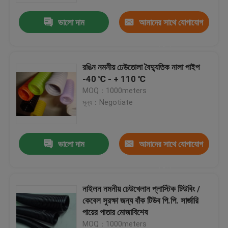
ভালো দাম
আমাদের সাথে যোগাযোগ
করুন
রঙিন নমনীয় ঢেউতোলা বৈদ্যুতিক নালা পাইপ
-40 ℃ - + 110 ℃
MOQ：1000meters
মূল্য：Negotiate
ভালো দাম
আমাদের সাথে যোগাযোগ
বাড়ি
করুন
নাইলন নমনীয় ঢেউখেলান প্লাস্টিক টিউবিং /
পণ্য
কেবেল সুরক্ষা জন্য বাঁক টিউব পি.পি. সার্জারি
পায়ের পাতার মোজাবিশেষ
আমাদের সম্পর্কে
MOQ：1000meters