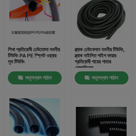
শিখা প্রতিরোধী ঢেউতোলা নমনীয়
ব্ল্যাক ঢেউখেলান নমনীয় টিউবিং,
টিউবিং PA PE স্প্লিট ওয়্যার
ব্ল্যাক নাইলিত পাইপ ফায়ার
লুম টিউবিং
প্রতিরোধী পায়ের পাতার
মোজাবিশেষ
অনুসন্ধান পাঠান
অনুসন্ধান পাঠান
বাড়ি
পণ্য
আমাদের সম্পর্কে