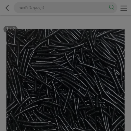
1
/
2