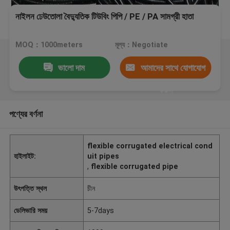
নাইলন ঢেউতোলা বৈদ্যুতিক টিউবিং পিপি / PE / PA সামগ্রী হাতা
MOQ：1000meters
মূল্য：Negotiate
ভালো দাম
আমাদের সাথে যোগাযোগ
করুন
পণ্যের বর্ণনা
flexible corrugated electrical cond
হাইলাইট:
uit pipes
,
flexible corrugated pipe
উৎপত্তি স্থল
চীন
ডেলিভারি সময়
5-7days