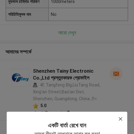
ন্যূনতম চাহিদার পরিমাণ
1000meters
পরিচিতিমুলক নাম
No
আরো দেখুন
আমাদের সম্পর্কে
Shenzhen Tainy Electronic
Co.,Ltd প্রস্তুতকারক প্রোফাইল
4F, Tangfeng Blg,LiuTang Road,
Xing'an Street,Bao'an Dist,
Shenzhen, Guangdong, China ,চীন
5.0
যাচাইকৃত সরবরাহকারী
একটি বার্তা রেখে যান
আরো দেখুন
আমরা শীঘ্রই আপনাকে আবার কল করব!