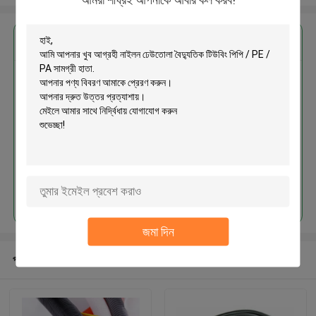
এর সেরা মূল্য পান
নাইলন ঢেউতোলা বৈদ্যুতিক টিউবিং পিপি / PE
/ PA সামগ্রী হাতা
চালিয়ে
জমা দিন
প্রস্তাবিত পণ্য