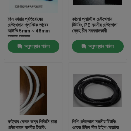
কারখানা ভ্রমণ
পিএ ফায়ার প্রতিরোধের
কালো প্লাস্টিক ঢেউখেলান
ঢেউখেলান প্লাস্টিক তারের
টিউবিং, PE নমনীয় ঢেউতোলা
আইডি 5mm ~ 48mm
স্নেহ চীন সরবরাহকারী
মান নিয়ন্ত্রণ
আকার আহ্বান
অনুসন্ধান পাঠান
অনুসন্ধান পাঠান
যোগাযোগ করুন
উদ্ধৃতির জন্য আবেদন
নমনীয় পিভিসি টিউবিং
তাপ সঙ্কুচিত নল
ফাইবার কেবল জন্য পিভিসি চাঙ্গা
পিপি ঢেউতোলা নমনীয় টিউবিং
ঢেউখেলান নমনীয় টিউবিং
ওয়েভ টিউব সীল টাইপ ভোল্টেজ
ঢেউখেলান নমনীয় টিউবিং