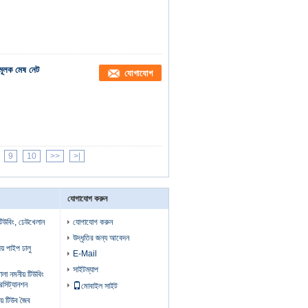
ূলক মেষ নেট
যোগাযোগ
9
10
>>
>|
যোগাযোগ করুন
টিউবিং, ঢেউখেলান
যোগাযোগ করুন
উদ্ধৃতির জন্য আবেদন
য় পাইপ ঢালু
E-Mail
সাইটম্যাপ
া নমনীয় টিউবিং
রেসিট্যানশন
মোবাইল সাইট
় টিউব জৈব