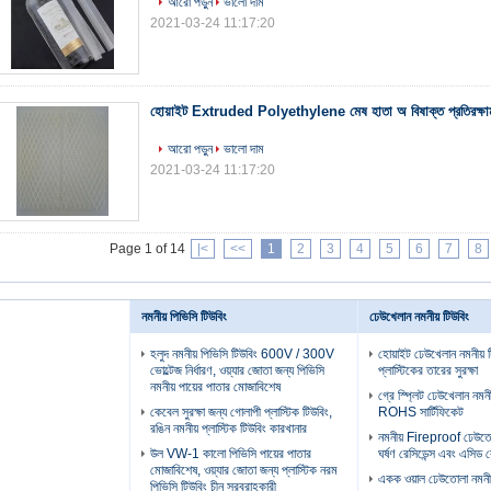
আরো পড়ুন
ভালো দাম
2021-03-24 11:17:20
হোয়াইট Extruded Polyethylene মেষ হাতা অ বিষাক্ত প্রতিরক্ষাম
আরো পড়ুন
ভালো দাম
2021-03-24 11:17:20
Page 1 of 14
|<
<<
1
2
3
4
5
6
7
8
নমনীয় পিভিসি টিউবিং
ঢেউখেলান নমনীয় টিউবিং
হলুদ নমনীয় পিভিসি টিউবিং 600V / 300V
হোয়াইট ঢেউখেলান নমনীয় 
ভোল্টেজ নির্ধারণ, ওয়্যার জোতা জন্য পিভিসি
প্লাস্টিকের তারের সুরক্ষা
নমনীয় পায়ের পাতার মোজাবিশেষ
গ্রে স্প্লিট ঢেউখেলান নমনী
কেবেল সুরক্ষা জন্য গোলাপী প্লাস্টিক টিউবিং,
ROHS সার্টিফিকেট
রঙিন নমনীয় প্লাস্টিক টিউবিং কারখানার
নমনীয় Fireproof ঢেউতোল
উল VW-1 কালো পিভিসি পায়ের পাতার
ঘর্ষণ রেসিডেন্স এবং এসিড 
মোজাবিশেষ, ওয়্যার জোতা জন্য প্লাস্টিক নরম
একক ওয়াল ঢেউতোলা নমনীয
পিভিসি টিউবিং চীন সরবরাহকারী