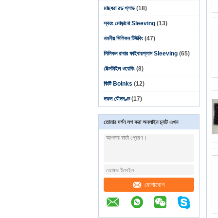
মাছধরা রড গ্লাভ
(18)
স্বয়ং মোড়ানো Sleeving
(13)
নমনীয় সিলিকন টিউবিং
(47)
সিলিকন রাবার ফাইবারগ্লাস Sleeving
(65)
টেক্সটাইল ওয়েবিং
(8)
কিটি Boinks
(12)
নকল যৌনদণ্ড
(17)
তোমার দর্শন লগ করা অনলাইন চ্যাট এখন
যোগাযোগ