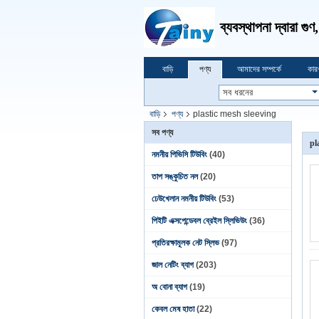
ব্যবস্থাপনা দ্বারা গু
বাড়ি
পণ্য
আমাদের সম্পর্কে
কার
বাড়ি
পণ্য
plastic mesh sleeving
সব পণ্য
pl
নমনীয় পিভিসি টিউবিং
(40)
তাপ সঙ্কুচিত নল
(20)
ঢেউখেলান নমনীয় টিউবিং
(53)
পিইটি এক্সপেন্ডেবল ব্রেইল স্লিভিউং
(36)
প্রতিরক্ষামূলক নেট স্লিভ
(97)
জাল নেটিং ব্যাগ
(203)
অ বোনা ব্যাগ
(19)
কেবল মেষ হাতা
(22)