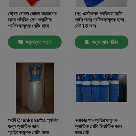
স্ট্রেচ বোতল মেটাল যন্ত্রাংশের
PE এক্সট্রুশন প্রক্রিয়া অটো
কারখানা ভ্রমণ
জন্য পলিথিন মেশ প্লাস্টিক
পার্টস জন্য প্রতিরক্ষামূলক হাতা
প্রতিরক্ষামূলক নেটিং হাতা
নেট 18 জাল
মান নিয়ন্ত্রণ
অনুসন্ধান পাঠান
অনুসন্ধান পাঠান
যোগাযোগ করুন
উদ্ধৃতির জন্য আবেদন
নমনীয় পিভিসি টিউবিং
তাপ সঙ্কুচিত নল
অটো Crankshafts প্যাকিং
নলাকার খাদ প্রতিরক্ষামূলক
জন্য প্লাস্টিক জাল
প্লাস্টিক নেটিং ইলাস্টিক জাল
প্রতিরক্ষামূলক নেটিং হাতা
হাতা নেট
ঢেউখেলান নমনীয় টিউবিং