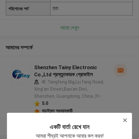
পরিশোধের শর্ত
টিটি
আরো দেখুন
আমাদের সম্পর্কে
Shenzhen Tainy Electronic
Co.,Ltd প্রস্তুতকারক প্রোফাইল
4F, Tangfeng Blg,LiuTang Road,
Xing'an Street,Bao'an Dist,
Shenzhen, Guangdong, China ,চীন
5.0
যাচাইকৃত সরবরাহকারী
একটি বার্তা রেখে যান
আরো দেখুন
আমরা শীঘ্রই আপনাকে আবার কল করব!