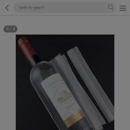
3
/
4