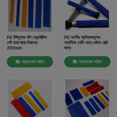
PE টিউবুলার পলি প্রোটেক্টিভ
PE নমনীয় প্রতিরক্ষামূলক
নেট হাতা জারা বিরুদ্ধে
প্লাস্টিক নেটিং হাতা মেটাল বোল্ট
200mm
জন্য
অনুসন্ধান পাঠান
অনুসন্ধান পাঠান
বাড়ি
পণ্য
আমাদের সম্পর্কে