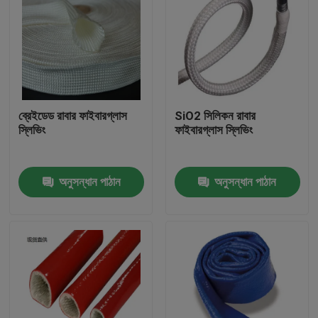
ব্রেইডেড রাবার ফাইবারগ্লাস
SiO2 সিলিকন রাবার
স্লিভিং
ফাইবারগ্লাস স্লিভিং
অনুসন্ধান পাঠান
অনুসন্ধান পাঠান
বাড়ি
পণ্য
আমাদের সম্পর্কে