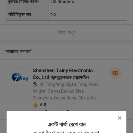
ন্যূনতম চাহিদার পরিমাণ
1000meters
পরিচিতিমুলক নাম
No
আরো দেখুন
আমাদের সম্পর্কে
Shenzhen Tainy Electronic
Co.,Ltd প্রস্তুতকারক প্রোফাইল
4F, Tangfeng Blg,LiuTang Road,
Xing'an Street,Bao'an Dist,
Shenzhen, Guangdong, China ,চীন
5.0
যাচাইকৃত সরবরাহকারী
একটি বার্তা রেখে যান
আরো দেখুন
আমরা শীঘ্রই আপনাকে আবার কল করব!