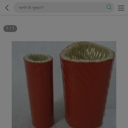
1
/
1