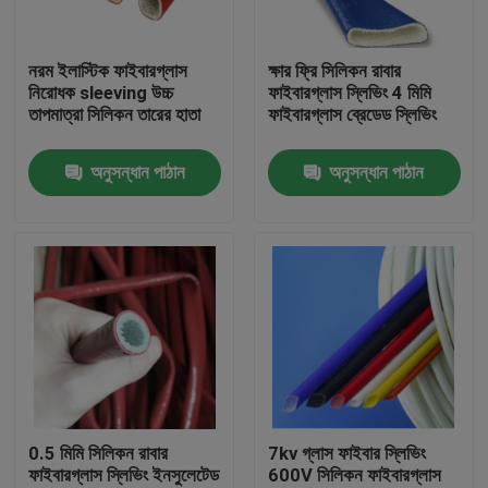
কারখানা ভ্রমণ
নরম ইলাস্টিক ফাইবারগ্লাস
ক্ষার ফ্রি সিলিকন রাবার
নিরোধক sleeving উচ্চ
ফাইবারগ্লাস স্লিভিং 4 মিমি
তাপমাত্রা সিলিকন তারের হাতা
ফাইবারগ্লাস ব্রেডেড স্লিভিং
মান নিয়ন্ত্রণ
অনুসন্ধান পাঠান
অনুসন্ধান পাঠান
যোগাযোগ করুন
উদ্ধৃতির জন্য আবেদন
নমনীয় পিভিসি টিউবিং
তাপ সঙ্কুচিত নল
0.5 মিমি সিলিকন রাবার
7kv গ্লাস ফাইবার স্লিভিং
ফাইবারগ্লাস স্লিভিং ইনসুলেটেড
600V সিলিকন ফাইবারগ্লাস
ঢেউখেলান নমনীয় টিউবিং