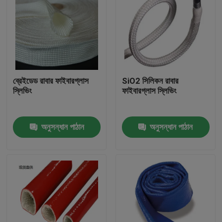
ব্রেইডেড রাবার ফাইবারগ্লাস
SiO2 সিলিকন রাবার
স্লিভিং
ফাইবারগ্লাস স্লিভিং
অনুসন্ধান পাঠান
অনুসন্ধান পাঠান
বাড়ি
পণ্য
আমাদের সম্পর্কে