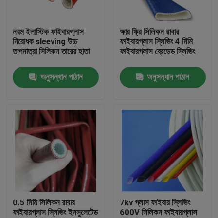
কারখানা ভ্রমণ
নরম ইলাস্টিক ফাইবারগ্লাস
ক্ষার ফ্রি সিলিকন রাবার
নিরোধক sleeving উচ্চ
ফাইবারগ্লাস স্লিভিং 4 মিমি
তাপমাত্রা সিলিকন তারের হাতা
ফাইবারগ্লাস ব্রেডেড স্লিভিং
মান নিয়ন্ত্রণ
অনুসন্ধান পাঠান
অনুসন্ধান পাঠান
যোগাযোগ করুন
উদ্ধৃতির জন্য আবেদন
নমনীয় পিভিসি টিউবিং
তাপ সঙ্কুচিত নল
0.5 মিমি সিলিকন রাবার
7kv গ্লাস ফাইবার স্লিভিং
ফাইবারগ্লাস স্লিভিং ইনসুলেটেড
600V সিলিকন ফাইবারগ্লাস
ঢেউখেলান নমনীয় টিউবিং