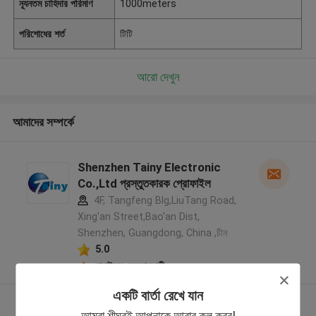
ন্যূনতম চাহিদার পরিমাণ
1000meters
পরিশোধের শর্ত
টিটি
আরো দেখুন
আমাদের সম্পর্কে
Shenzhen Tainy Electronic
Co.,Ltd প্রস্তুতকারক প্রোফাইল
4F, Tangfeng Blg,LiuTang Road,
Xing'an Street,Bao'an Dist,
Shenzhen, Guangdong, China ,চীন
5.0
যাচাইকৃত সরবরাহকারী
একটি বার্তা রেখে যান
আরো দেখুন
আমরা শীঘ্রই আপনাকে আবার কল করব!