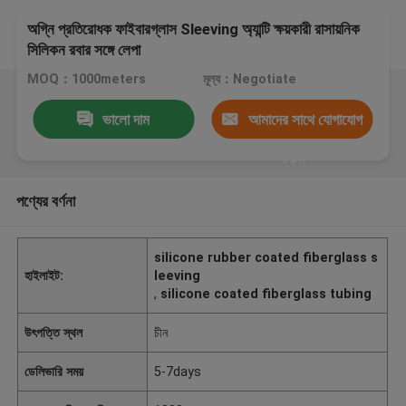
অগ্নি প্রতিরোধক ফাইবারগ্লাস Sleeving অ্যান্টি ক্ষয়কারী রাসায়নিক
সিলিকন রবার সঙ্গে লেপা
MOQ：1000meters
মূল্য：Negotiate
ভালো দাম
আমাদের সাথে যোগাযোগ
করুন
পণ্যের বর্ণনা
silicone rubber coated fiberglass s
হাইলাইট:
leeving
,
silicone coated fiberglass tubing
উৎপত্তি স্থল
চীন
ডেলিভারি সময়
5-7days