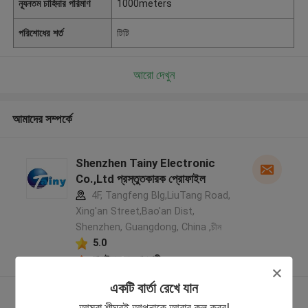
ন্যূনতম চাহিদার পরিমাণ
1000meters
পরিশোধের শর্ত
টিটি
আরো দেখুন
আমাদের সম্পর্কে
Shenzhen Tainy Electronic
Co.,Ltd প্রস্তুতকারক প্রোফাইল
4F, Tangfeng Blg,LiuTang Road,
Xing'an Street,Bao'an Dist,
Shenzhen, Guangdong, China ,চীন
5.0
যাচাইকৃত সরবরাহকারী
একটি বার্তা রেখে যান
আরো দেখুন
আমরা শীঘ্রই আপনাকে আবার কল করব!