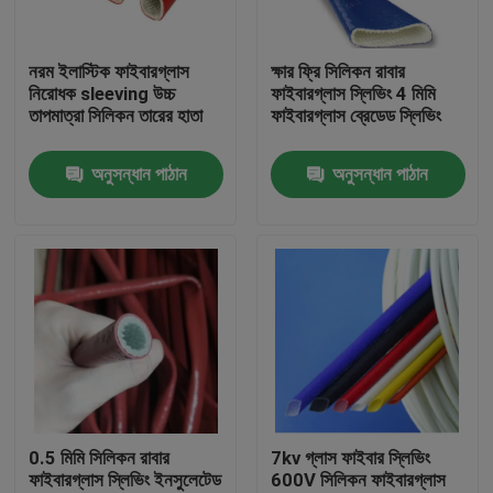
কারখানা ভ্রমণ
নরম ইলাস্টিক ফাইবারগ্লাস
ক্ষার ফ্রি সিলিকন রাবার
নিরোধক sleeving উচ্চ
ফাইবারগ্লাস স্লিভিং 4 মিমি
তাপমাত্রা সিলিকন তারের হাতা
ফাইবারগ্লাস ব্রেডেড স্লিভিং
মান নিয়ন্ত্রণ
অনুসন্ধান পাঠান
অনুসন্ধান পাঠান
যোগাযোগ করুন
উদ্ধৃতির জন্য আবেদন
নমনীয় পিভিসি টিউবিং
তাপ সঙ্কুচিত নল
0.5 মিমি সিলিকন রাবার
7kv গ্লাস ফাইবার স্লিভিং
ফাইবারগ্লাস স্লিভিং ইনসুলেটেড
600V সিলিকন ফাইবারগ্লাস
ঢেউখেলান নমনীয় টিউবিং