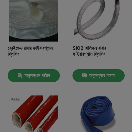
ব্রেইডেড রাবার ফাইবারগ্লাস
SiO2 সিলিকন রাবার
স্লিভিং
ফাইবারগ্লাস স্লিভিং
অনুসন্ধান পাঠান
অনুসন্ধান পাঠান
বাড়ি
পণ্য
আমাদের সম্পর্কে