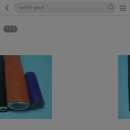
1
/
1