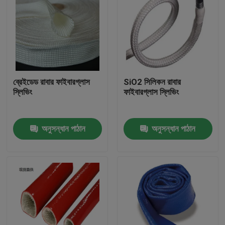
ব্রেইডেড রাবার ফাইবারগ্লাস
SiO2 সিলিকন রাবার
স্লিভিং
ফাইবারগ্লাস স্লিভিং
অনুসন্ধান পাঠান
অনুসন্ধান পাঠান
বাড়ি
পণ্য
আমাদের সম্পর্কে