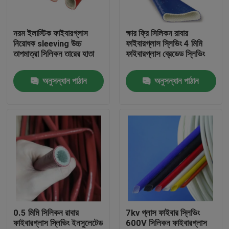
কারখানা ভ্রমণ
নরম ইলাস্টিক ফাইবারগ্লাস
ক্ষার ফ্রি সিলিকন রাবার
নিরোধক sleeving উচ্চ
ফাইবারগ্লাস স্লিভিং 4 মিমি
তাপমাত্রা সিলিকন তারের হাতা
ফাইবারগ্লাস ব্রেডেড স্লিভিং
মান নিয়ন্ত্রণ
অনুসন্ধান পাঠান
অনুসন্ধান পাঠান
যোগাযোগ করুন
উদ্ধৃতির জন্য আবেদন
নমনীয় পিভিসি টিউবিং
তাপ সঙ্কুচিত নল
0.5 মিমি সিলিকন রাবার
7kv গ্লাস ফাইবার স্লিভিং
ফাইবারগ্লাস স্লিভিং ইনসুলেটেড
600V সিলিকন ফাইবারগ্লাস
ঢেউখেলান নমনীয় টিউবিং