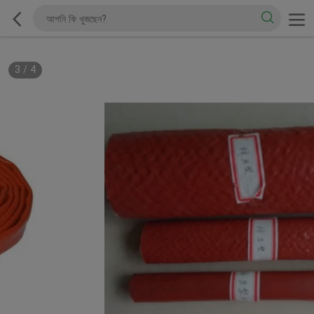
3
/
4