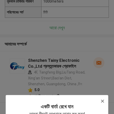
ন্যূনতম চাহিদার পরিমাণ
1000meters
পরিশোধের শর্ত
টিটি
আরো দেখুন
আমাদের সম্পর্কে
Shenzhen Tainy Electronic
Co.,Ltd প্রস্তুতকারক প্রোফাইল
4F, Tangfeng Blg,LiuTang Road,
Xing'an Street,Bao'an Dist,
Shenzhen, Guangdong, China ,চীন
5.0
যাচাইকৃত সরবরাহকারী
একটি বার্তা রেখে যান
আরো দেখুন
আমরা শীঘ্রই আপনাকে আবার কল করব!