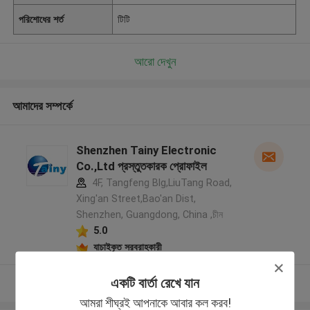
পরিশোধের শর্ত
টিটি
আরো দেখুন
আমাদের সম্পর্কে
Shenzhen Tainy Electronic
Co.,Ltd প্রস্তুতকারক প্রোফাইল
4F, Tangfeng Blg,LiuTang Road,
Xing'an Street,Bao'an Dist,
Shenzhen, Guangdong, China ,চীন
5.0
যাচাইকৃত সরবরাহকারী
একটি বার্তা রেখে যান
আরো দেখুন
আমরা শীঘ্রই আপনাকে আবার কল করব!