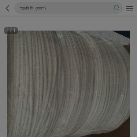
1
/
1