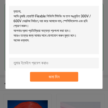
এর সেরা মূল্য পান
হোয়াইট Flexble পিভিসি টিউবিং অ তাপ
সঙ্কুচিত 300V / 600V ভোল্টেজ নির্ধারণ
চালিয়ে
জমা দিন
প্রস্তাবিত পণ্য