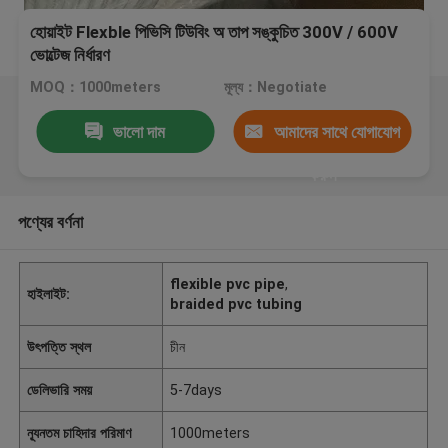
হোয়াইট Flexble পিভিসি টিউবিং অ তাপ সঙ্কুচিত 300V / 600V
ভোল্টেজ নির্ধারণ
MOQ：1000meters
মূল্য：Negotiate
ভালো দাম
আমাদের সাথে যোগাযোগ
করুন
পণ্যের বর্ণনা
flexible pvc pipe
,
হাইলাইট:
braided pvc tubing
উৎপত্তি স্থল
চীন
ডেলিভারি সময়
5-7days
ন্যূনতম চাহিদার পরিমাণ
1000meters