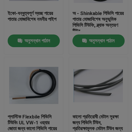
ইকো-বন্ধুত্বপূর্ণ স্বচ্ছ পায়ের
অ - Shinkable পিভিসি পায়ের
কারখানা ভ্রমণ
পাতার মোজাবিশেষ নমনীয় পাইপ
পাতার মোজাবিশেষ অনুভূমিক
পিভিসি টিউবিং, ব্ল্যাক অন্তরণ
টিউব
মান নিয়ন্ত্রণ
অনুসন্ধান পাঠান
অনুসন্ধান পাঠান
যোগাযোগ করুন
উদ্ধৃতির জন্য আবেদন
নমনীয় পিভিসি টিউবিং
তাপ সঙ্কুচিত নল
প্লাস্টিক Flexbile পিভিসি
কালো প্রতিরোধী মেটাল সুরক্ষা
টিউবিং UL VW-1 ওয়্যার
জন্য পিভিসি টিউব,
জোতা জন্য কালো পিভিসি পায়ের
প্রতিরক্ষামূলক মেটাল টিউব জন্য
ঢেউখেলান নমনীয় টিউবিং