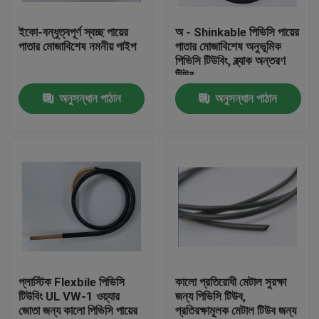
ইকো-বন্ধুত্বপূর্ণ স্বচ্ছ পায়ের
অ - Shinkable পিভিসি পায়ের
কারখানা ভ্রমণ
পাতার মোজাবিশেষ নমনীয় পাইপ
পাতার মোজাবিশেষ অনুভূমিক
পিভিসি টিউবিং, ব্ল্যাক অন্তরণ
টিউব
মান নিয়ন্ত্রণ
অনুসন্ধান পাঠান
অনুসন্ধান পাঠান
যোগাযোগ করুন
উদ্ধৃতির জন্য আবেদন
নমনীয় পিভিসি টিউবিং
তাপ সঙ্কুচিত নল
প্লাস্টিক Flexbile পিভিসি
কালো প্রতিরোধী মেটাল সুরক্ষা
টিউবিং UL VW-1 ওয়্যার
জন্য পিভিসি টিউব,
জোতা জন্য কালো পিভিসি পায়ের
প্রতিরক্ষামূলক মেটাল টিউব জন্য
ঢেউখেলান নমনীয় টিউবিং