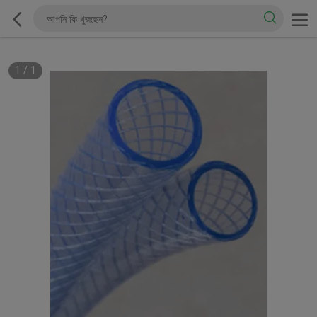
1
/
1