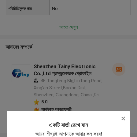
পরিচিতিমুলক নাম
No
আরো দেখুন
আমাদের সম্পর্কে
Shenzhen Tainy Electronic
Co.,Ltd প্রস্তুতকারক প্রোফাইল
4F, Tangfeng Blg,LiuTang Road,
Xing'an Street,Bao'an Dist,
Shenzhen, Guangdong, China ,চীন
5.0
যাচাইকৃত সরবরাহকারী
একটি বার্তা রেখে যান
আরো দেখুন
আমরা শীঘ্রই আপনাকে আবার কল করব!