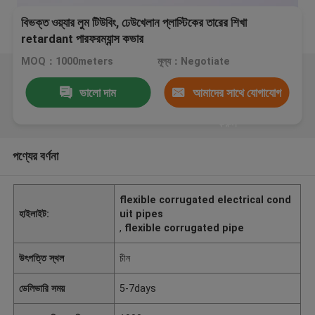
বিভক্ত ওয়্যার লুম টিউবিং, ঢেউখেলান প্লাস্টিকের তারের শিখা
retardant পারফরম্যান্স কভার
MOQ：1000meters
মূল্য：Negotiate
ভালো দাম
আমাদের সাথে যোগাযোগ
করুন
পণ্যের বর্ণনা
flexible corrugated electrical cond
হাইলাইট:
uit pipes
,
flexible corrugated pipe
উৎপত্তি স্থল
চীন
ডেলিভারি সময়
5-7days