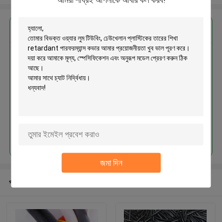
এর সেরা মূল্য পান
বিভক্ত ওয়্যার লুম টিউবিং, ঢেউখেলান
প্লাস্টিকের তারের শিখা retardant
পারফরম্যান্স কভার
চালিয়ে
জমা দিন
প্রস্তাবিত পণ্য