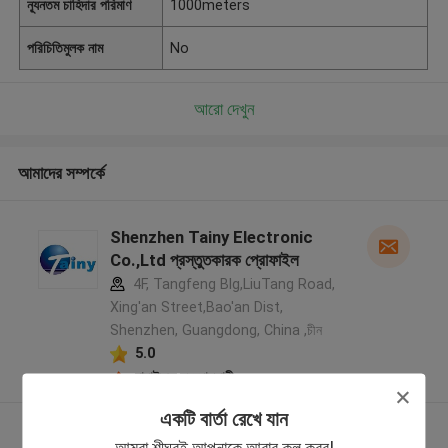
ন্যূনতম চাহিদার পরিমাণ
1000meters
পরিচিতিমুলক নাম
No
আরো দেখুন
আমাদের সম্পর্কে
Shenzhen Tainy Electronic
Co.,Ltd প্রস্তুতকারক প্রোফাইল
4F, Tangfeng Blg,LiuTang Road,
Xing'an Street,Bao'an Dist,
Shenzhen, Guangdong, China ,চীন
5.0
যাচাইকৃত সরবরাহকারী
একটি বার্তা রেখে যান
আরো দেখুন
আমরা শীঘ্রই আপনাকে আবার কল করব!