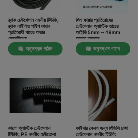
কারখানা ভ্রমণ
ব্ল্যাক ঢেউখেলান নমনীয় টিউবিং,
পিএ ফায়ার প্রতিরোধের
ব্ল্যাক নাইলিত পাইপ ফায়ার
ঢেউখেলান প্লাস্টিক তারের
প্রতিরোধী পায়ের পাতার
আইডি 5mm ~ 48mm
মান নিয়ন্ত্রণ
মোজাবিশেষ
আকার আহ্বান
অনুসন্ধান পাঠান
অনুসন্ধান পাঠান
যোগাযোগ করুন
উদ্ধৃতির জন্য আবেদন
নমনীয় পিভিসি টিউবিং
তাপ সঙ্কুচিত নল
কালো প্লাস্টিক ঢেউখেলান
ফাইবার কেবল জন্য পিভিসি চাঙ্গা
টিউবিং, PE নমনীয় ঢেউতোলা
ঢেউখেলান নমনীয় টিউবিং
ঢেউখেলান নমনীয় টিউবিং