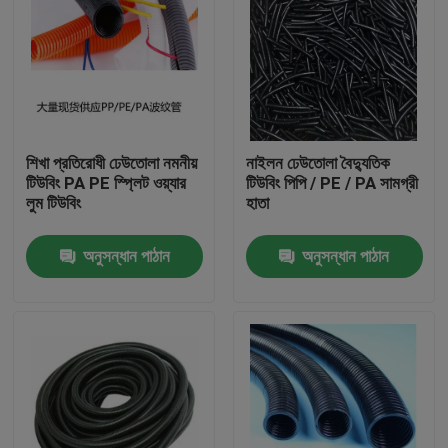
শিখা প্রতিরোধী ঢেউতোলা নমনীয়
নাইলন ঢেউতোলা বৈদ্যুতিক
টিউবিং PA PE স্প্লিট ওয়্যার
টিউবিং পিপি / PE / PA সামগ্রী
লুম টিউবিং
হাতা
অনুসন্ধান পাঠান
অনুসন্ধান পাঠান
বাড়ি
পণ্য
আমাদের সম্পর্কে