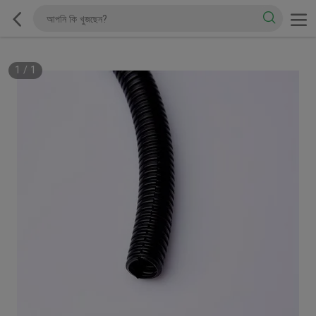
1
/
1