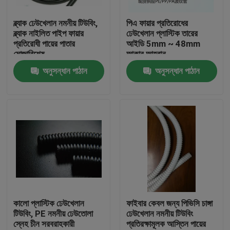
ব্ল্যাক ঢেউখেলান নমনীয় টিউবিং,
পিএ ফায়ার প্রতিরোধের
কারখানা ভ্রমণ
ব্ল্যাক নাইলিত পাইপ ফায়ার
ঢেউখেলান প্লাস্টিক তারের
প্রতিরোধী পায়ের পাতার
আইডি 5mm ~ 48mm
মোজাবিশেষ
আকার আহ্বান
মান নিয়ন্ত্রণ
অনুসন্ধান পাঠান
অনুসন্ধান পাঠান
যোগাযোগ করুন
উদ্ধৃতির জন্য আবেদন
নমনীয় পিভিসি টিউবিং
তাপ সঙ্কুচিত নল
কালো প্লাস্টিক ঢেউখেলান
ফাইবার কেবল জন্য পিভিসি চাঙ্গা
টিউবিং, PE নমনীয় ঢেউতোলা
ঢেউখেলান নমনীয় টিউবিং
স্নেহ চীন সরবরাহকারী
প্রতিরক্ষামূলক আস্তিন পায়ের
ঢেউখেলান নমনীয় টিউবিং