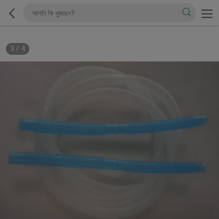
3
/
4