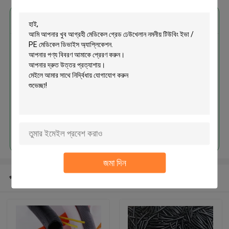
এর সেরা মূল্য পান
মেডিকেল গ্রেড ঢেউখেলান নমনীয় টিউবিং ইভা /
PE মেডিকেল ডিভাইস অ্যাপ্লিকেশন
চালিয়ে
জমা দিন
প্রস্তাবিত পণ্য