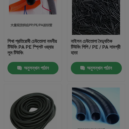
শিখা প্রতিরোধী ঢেউতোলা নমনীয়
নাইলন ঢেউতোলা বৈদ্যুতিক
টিউবিং PA PE স্প্লিট ওয়্যার
টিউবিং পিপি / PE / PA সামগ্রী
লুম টিউবিং
হাতা
অনুসন্ধান পাঠান
অনুসন্ধান পাঠান
বাড়ি
পণ্য
আমাদের সম্পর্কে