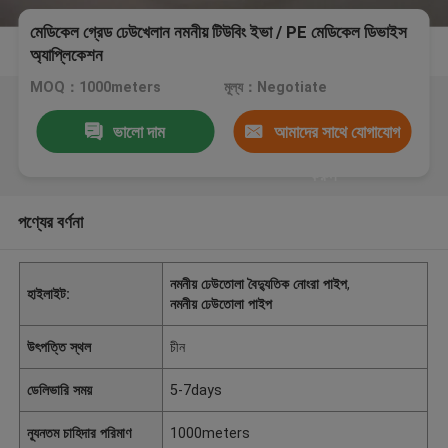
মেডিকেল গ্রেড ঢেউখেলান নমনীয় টিউবিং ইভা / PE মেডিকেল ডিভাইস
অ্যাপ্লিকেশন
MOQ：1000meters
মূল্য：Negotiate
ভালো দাম
আমাদের সাথে যোগাযোগ
করুন
পণ্যের বর্ণনা
নমনীয় ঢেউতোলা বৈদ্যুতিক নোংরা পাইপ
,
হাইলাইট:
নমনীয় ঢেউতোলা পাইপ
উৎপত্তি স্থল
চীন
ডেলিভারি সময়
5-7days
ন্যূনতম চাহিদার পরিমাণ
1000meters