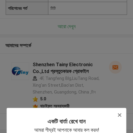
পরিশোধের শর্ত
টিটি
আরো দেখুন
আমাদের সম্পর্কে
Shenzhen Tainy Electronic
Co.,Ltd প্রস্তুতকারক প্রোফাইল
4F, Tangfeng Blg,LiuTang Road,
Xing'an Street,Bao'an Dist,
Shenzhen, Guangdong, China ,চীন
5.0
যাচাইকৃত সরবরাহকারী
একটি বার্তা রেখে যান
আরো দেখুন
আমরা শীঘ্রই আপনাকে আবার কল করব!