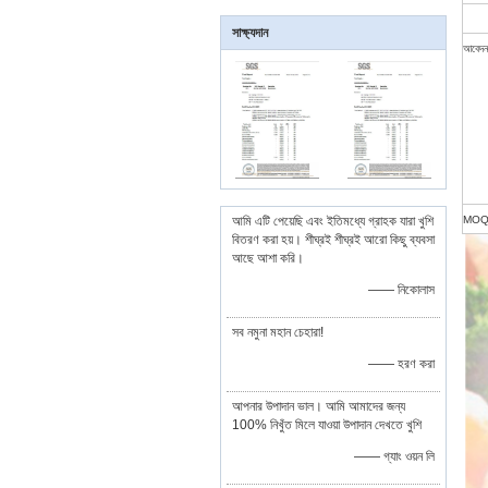
সাক্ষ্যদান
আবেদন
আমি এটি পেয়েছি এবং ইতিমধ্যে গ্রাহক যারা খুশি
MOQ
বিতরণ করা হয়। শীঘ্রই শীঘ্রই আরো কিছু ব্যবসা
আছে আশা করি।
—— নিকোলাস
সব নমুনা মহান চেহারা!
—— হরণ করা
আপনার উপাদান ভাল। আমি আমাদের জন্য
100% নিখুঁত মিলে যাওয়া উপাদান দেখতে খুশি
—— গ্যাং ওয়ন লি