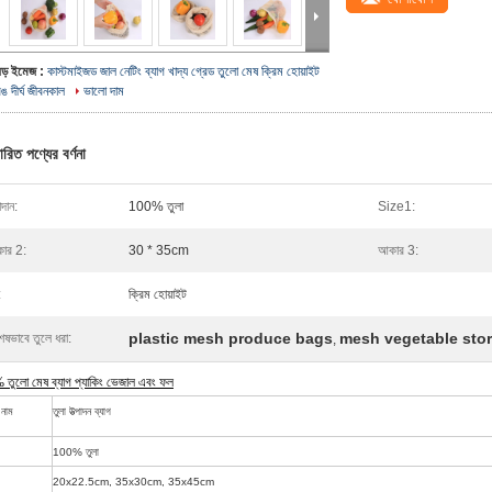
বড় ইমেজ :
কাস্টমাইজড জাল নেটিং ব্যাগ খাদ্য গ্রেড তুলো মেষ ক্রিম হোয়াইট
ঙ দীর্ঘ জীবনকাল
ভালো দাম
ারিত পণ্যের বর্ণনা
দান:
100% তুলা
Size1:
ার 2:
30 * 35cm
আকার 3:
:
ক্রিম হোয়াইট
plastic mesh produce bags
mesh vegetable sto
েষভাবে তুলে ধরা:
,
তুলো মেষ ব্যাগ প্যাকিং ভেজাল এবং ফল
 নাম
তুলা উত্পাদন ব্যাগ
100% তুলা
20x22.5cm, 35x30cm, 35x45cm