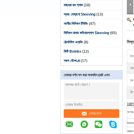
মাছধরা রড গ্লাভ
(18)
স্বয়ং মোড়ানো Sleeving
(13)
নমনীয় সিলিকন টিউবিং
(47)
র
সিলিকন রাবার ফাইবারগ্লাস Sleeving
(65)
বিস্ত
টেক্সটাইল ওয়েবিং
(8)
কিটি Boinks
(12)
উপা
নকল যৌনদণ্ড
(17)
আক
তোমার দর্শন লগ করা অনলাইন চ্যাট এখন
রঙ
বিশ
100% 
পণ্যের
যোগাযোগ
উপাদান
আয়তন