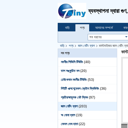
ব্যবস্থাপনা দ্বারা গু
বাড়ি
পণ্য
আমাদের সম্পর্কে
কার
বাড়ি
পণ্য
জাল নেটিং ব্যাগ
কাস্টমাইজড জাল নেটিং ব্যা
কাস্
সব পণ্য
নমনীয় পিভিসি টিউবিং
(40)
তাপ সঙ্কুচিত নল
(20)
ঢেউখেলান নমনীয় টিউবিং
(53)
পিইটি এক্সপেন্ডেবল ব্রেইল স্লিভিউং
(36)
প্রতিরক্ষামূলক নেট স্লিভ
(97)
জাল নেটিং ব্যাগ
(203)
অ বোনা ব্যাগ
(19)
কেবল মেষ হাতা
(22)