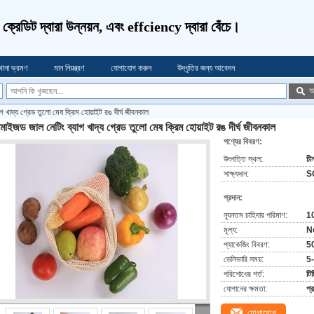
ণ, ক্রেডিট দ্বারা উন্নয়ন, এবং effciency দ্বারা বেঁচে।
খানা ভ্রমণ
মান নিয়ন্ত্রণ
যোগাযোগ করুন
উদ্ধৃতির জন্য আবেদন
অ
গ খাদ্য গ্রেড তুলো মেষ ক্রিম হোয়াইট রঙ দীর্ঘ জীবনকাল
টমাইজড জাল নেটিং ব্যাগ খাদ্য গ্রেড তুলো মেষ ক্রিম হোয়াইট রঙ দীর্ঘ জীবনকাল
পণ্যের বিবরণ:
উৎপত্তি স্থল:
চী
সাক্ষ্যদান:
S
প্রদান:
ন্যূনতম চাহিদার পরিমাণ:
1
মূল্য:
N
প্যাকেজিং বিবরণ:
5
ডেলিভারি সময়:
5
পরিশোধের শর্ত:
টিট
যোগানের ক্ষমতা:
প্
যোগাযোগ