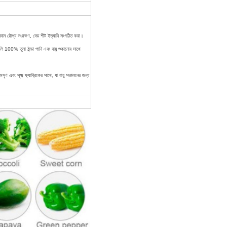
্যবান রৌপ্য সংরক্ষণ, বেড শীট ইত্যাদি সংগঠিত করা।
ুলি 100% তুলা ঠান্ডা পানি এবং বায়ু শুকানোর সাথে
বং সূক্ষ্ম ফ্যাব্রিকের সাথে, যা বায়ু সঞ্চালনের জন্য