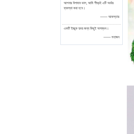
আপনার উপাদান ভাল, আমি শীঘ্রই এটি অর্ডার
ব্যবস্থা করা হবে।
—— আকস্তার
একটি ইচ্ছুক হৃদয় জন্য কিছুই অসম্ভব।
—— মহাজন