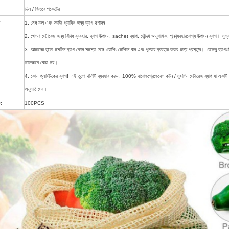
ডিল / ভিতরে পকেটের
1. মেষ ফল এবং সবজি প্যাকিং জন্য ব্যাগ উত্পাদন
2. খেলনা স্টোরেজ জন্য বিবিধ ব্যবহার, ব্যাগ উত্পাদন, sachet ব্যাগ, সৌন্দর্য আনুষাঙ্গিক, পুনর্ব্যবহারযোগ্য উত্পাদন ব্যাগ।
মূল
3. আমাদের তুলো মসলিন ব্যাগ কোন সমস্যা সঙ্গে ওয়াশিং মেশিনে যান এবং পুনরায় ব্যবহার করার জন্য প্রস্তুত।
যেহেতু ব্যাগগ
ভালভাবে ধোয়া হয়।
4. কোন প্লাস্টিকের ব্যাগ!
এই তুলো থলিটি ব্যবহার করুন, 100% বায়োডগ্রেডেবেল কটন / মুসলিন স্টোরেজ ব্যাগ যা একটি মসৃণ এ
অনুমতি দেয়।
:
100PCS