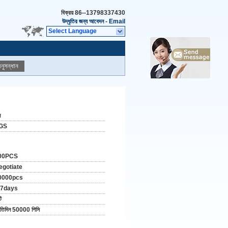
বিক্রয়
86--13798337430
উদ্ধৃতির জন্য আবেদন
-
Email
Select Language
নুসন্ধান
ন
GS
00PCS
egotiate
0000pcs
-7days
ি
রতিদিন 50000 পিসি