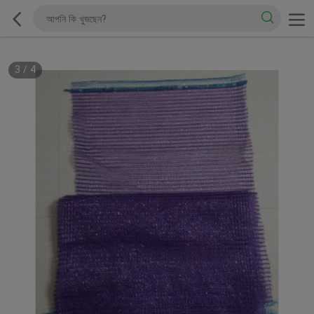
3
/
4