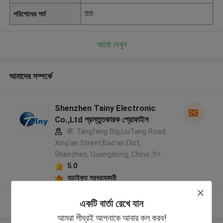
পরিশোধের শর্ত
টিটি
আরো দেখুন
আমাদের সম্পর্কে
Shenzhen Tainy Electronic
Co.,Ltd প্রস্তুতকারক প্রোফাইল
4F, Tangfeng Blg,LiuTang Road,
Xing'an Street,Bao'an Dist,
Shenzhen, Guangdong, China ,চীন
5.0
যাচাইকৃত সরবরাহকারী
একটি বার্তা রেখে যান
আরো দেখুন
আমরা শীঘ্রই আপনাকে আবার কল করব!