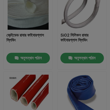
ব্রেইডেড রাবার ফাইবারগ্লাস
SiO2 সিলিকন রাবার
স্লিভিং
ফাইবারগ্লাস স্লিভিং
অনুসন্ধান পাঠান
অনুসন্ধান পাঠান
বাড়ি
পণ্য
আমাদের সম্পর্কে