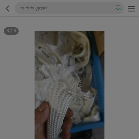
3
/
4