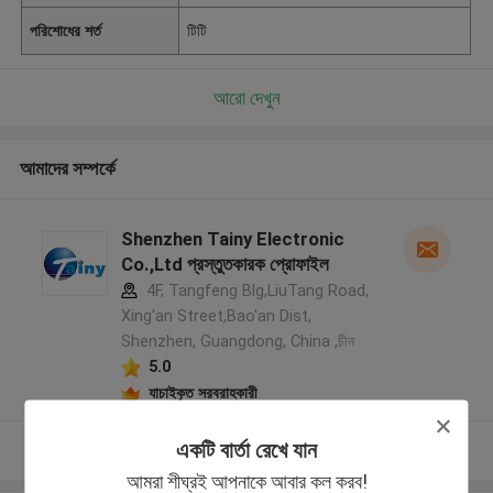
পরিশোধের শর্ত
টিটি
আরো দেখুন
আমাদের সম্পর্কে
Shenzhen Tainy Electronic
Co.,Ltd প্রস্তুতকারক প্রোফাইল
4F, Tangfeng Blg,LiuTang Road,
Xing'an Street,Bao'an Dist,
Shenzhen, Guangdong, China ,চীন
5.0
যাচাইকৃত সরবরাহকারী
একটি বার্তা রেখে যান
আরো দেখুন
আমরা শীঘ্রই আপনাকে আবার কল করব!