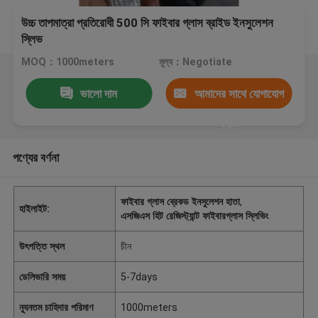
উচ্চ তাপমাত্রা প্রতিরোধী 500 সি ফাইবার গ্লাস ব্রাইড ইনসুলেশন
স্লিভ
MOQ：1000meters
মূল্য：Negotiate
ভালো দাম
আমাদের সাথে যোগাযোগ
করুন
পণ্যের বর্ণনা
ফাইবার গ্লাস ব্রেকড ইনসুলেশন হাতা
,
হাইলাইট:
এসজিএস হিট রেজিস্ট্যান্ট ফাইবারগ্লাস স্লিভিং
উৎপত্তি স্থল
চীন
ডেলিভারি সময়
5-7days
ন্যূনতম চাহিদার পরিমাণ
1000meters