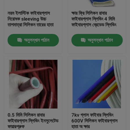
নরম ইলাস্টিক ফাইবারগ্লাস
ক্ষার ফ্রি সিলিকন রাবার
কারখানা ভ্রমণ
নিরোধক sleeving উচ্চ
ফাইবারগ্লাস স্লিভিং 4 মিমি
তাপমাত্রা সিলিকন তারের হাতা
ফাইবারগ্লাস ব্রেডেড স্লিভিং
মান নিয়ন্ত্রণ
অনুসন্ধান পাঠান
অনুসন্ধান পাঠান
যোগাযোগ করুন
উদ্ধৃতির জন্য আবেদন
নমনীয় পিভিসি টিউবিং
তাপ সঙ্কুচিত নল
0.5 মিমি সিলিকন রাবার
7kv গ্লাস ফাইবার স্লিভিং
ফাইবারগ্লাস স্লিভিং ইনসুলেটেড
600V সিলিকন ফাইবারগ্লাস
ফায়ারপ্রুফ
হাতা অ ক্ষার
ঢেউখেলান নমনীয় টিউবিং