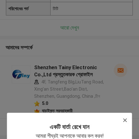
পরিশোধের শর্ত
টিটি
আরো দেখুন
আমাদের সম্পর্কে
Shenzhen Tainy Electronic
Co.,Ltd প্রস্তুতকারক প্রোফাইল
4F, Tangfeng Blg,LiuTang Road,
Xing'an Street,Bao'an Dist,
Shenzhen, Guangdong, China ,চীন
5.0
যাচাইকৃত সরবরাহকারী
একটি বার্তা রেখে যান
আরো দেখুন
আমরা শীঘ্রই আপনাকে আবার কল করব!