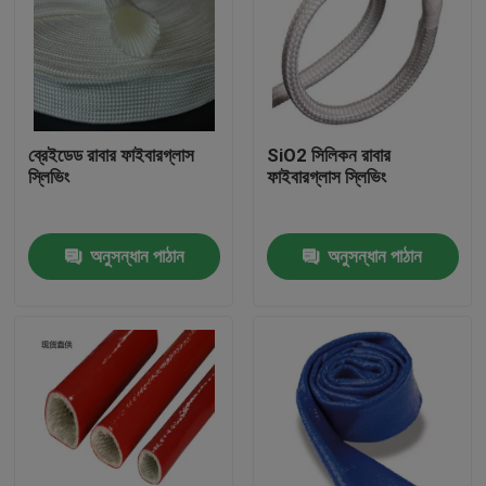
ব্রেইডেড রাবার ফাইবারগ্লাস
SiO2 সিলিকন রাবার
স্লিভিং
ফাইবারগ্লাস স্লিভিং
অনুসন্ধান পাঠান
অনুসন্ধান পাঠান
বাড়ি
পণ্য
আমাদের সম্পর্কে