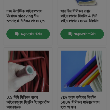
নরম ইলাস্টিক ফাইবারগ্লাস
ক্ষার ফ্রি সিলিকন রাবার
কারখানা ভ্রমণ
নিরোধক sleeving উচ্চ
ফাইবারগ্লাস স্লিভিং 4 মিমি
তাপমাত্রা সিলিকন তারের হাতা
ফাইবারগ্লাস ব্রেডেড স্লিভিং
মান নিয়ন্ত্রণ
অনুসন্ধান পাঠান
অনুসন্ধান পাঠান
যোগাযোগ করুন
উদ্ধৃতির জন্য আবেদন
নমনীয় পিভিসি টিউবিং
তাপ সঙ্কুচিত নল
0.5 মিমি সিলিকন রাবার
7kv গ্লাস ফাইবার স্লিভিং
ফাইবারগ্লাস স্লিভিং ইনসুলেটেড
600V সিলিকন ফাইবারগ্লাস
ফায়ারপ্রুফ
হাতা অ ক্ষার
ঢেউখেলান নমনীয় টিউবিং