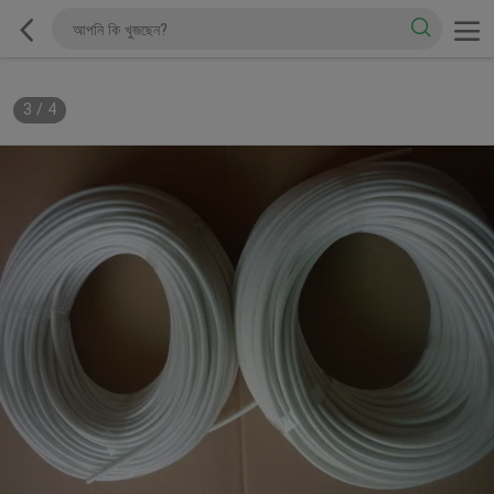
3
/
4