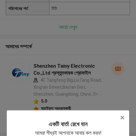
পরিশোধের শর্ত
টিটি
আরো দেখুন
আমাদের সম্পর্কে
Shenzhen Tainy Electronic
Co.,Ltd প্রস্তুতকারক প্রোফাইল
4F, Tangfeng Blg,LiuTang Road,
Xing'an Street,Bao'an Dist,
Shenzhen, Guangdong, China ,চীন
5.0
যাচাইকৃত সরবরাহকারী
একটি বার্তা রেখে যান
আরো দেখুন
আমরা শীঘ্রই আপনাকে আবার কল করব!