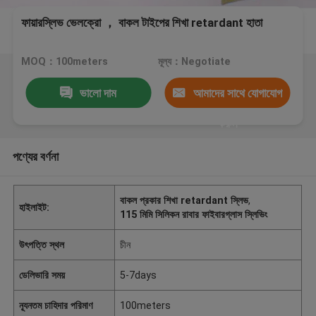
ফায়ারস্লিভ ভেলক্রো ， বাকল টাইপের শিখা retardant হাতা
MOQ：100meters
মূল্য：Negotiate
ভালো দাম
আমাদের সাথে যোগাযোগ
করুন
পণ্যের বর্ণনা
বাকল প্রকার শিখা retardant স্লিভ
,
হাইলাইট:
115 মিমি সিলিকন রাবার ফাইবারগ্লাস স্লিভিং
উৎপত্তি স্থল
চীন
ডেলিভারি সময়
5-7days
ন্যূনতম চাহিদার পরিমাণ
100meters