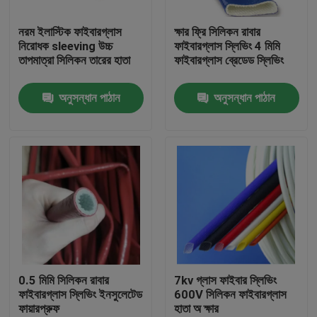
নরম ইলাস্টিক ফাইবারগ্লাস
ক্ষার ফ্রি সিলিকন রাবার
কারখানা ভ্রমণ
নিরোধক sleeving উচ্চ
ফাইবারগ্লাস স্লিভিং 4 মিমি
তাপমাত্রা সিলিকন তারের হাতা
ফাইবারগ্লাস ব্রেডেড স্লিভিং
মান নিয়ন্ত্রণ
অনুসন্ধান পাঠান
অনুসন্ধান পাঠান
যোগাযোগ করুন
উদ্ধৃতির জন্য আবেদন
নমনীয় পিভিসি টিউবিং
তাপ সঙ্কুচিত নল
0.5 মিমি সিলিকন রাবার
7kv গ্লাস ফাইবার স্লিভিং
ফাইবারগ্লাস স্লিভিং ইনসুলেটেড
600V সিলিকন ফাইবারগ্লাস
ফায়ারপ্রুফ
হাতা অ ক্ষার
ঢেউখেলান নমনীয় টিউবিং