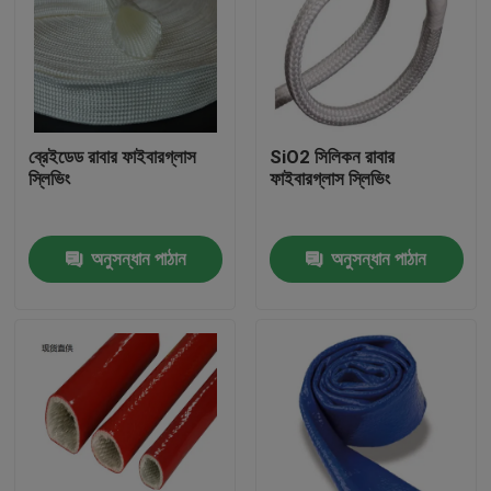
ব্রেইডেড রাবার ফাইবারগ্লাস
SiO2 সিলিকন রাবার
স্লিভিং
ফাইবারগ্লাস স্লিভিং
অনুসন্ধান পাঠান
অনুসন্ধান পাঠান
বাড়ি
পণ্য
আমাদের সম্পর্কে