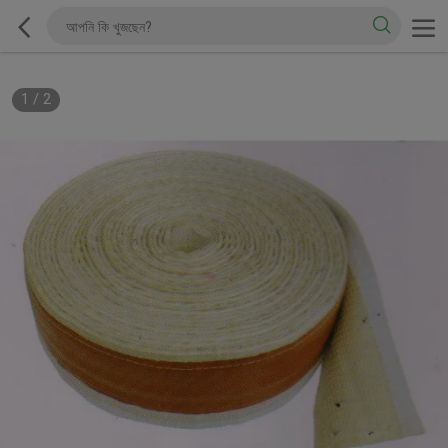
1
/
2