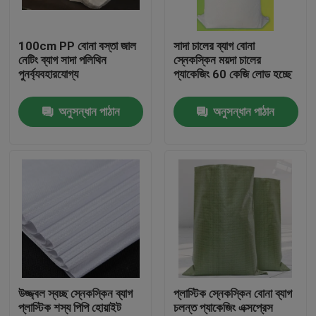
কারখানা ভ্রমণ
100cm PP বোনা বস্তা জাল
সাদা চালের ব্যাগ বোনা
নেটিং ব্যাগ সাদা পলিথিন
স্নেকস্কিন ময়দা চালের
পুনর্ব্যবহারযোগ্য
প্যাকেজিং 60 কেজি লোড হচ্ছে
মান নিয়ন্ত্রণ
অনুসন্ধান পাঠান
অনুসন্ধান পাঠান
যোগাযোগ করুন
উদ্ধৃতির জন্য আবেদন
নমনীয় পিভিসি টিউবিং
তাপ সঙ্কুচিত নল
উজ্জ্বল স্বচ্ছ স্নেকস্কিন ব্যাগ
প্লাস্টিক স্নেকস্কিন বোনা ব্যাগ
প্লাস্টিক শস্য পিপি হোয়াইট
চলন্ত প্যাকেজিং এক্সপ্রেস
ঢেউখেলান নমনীয় টিউবিং