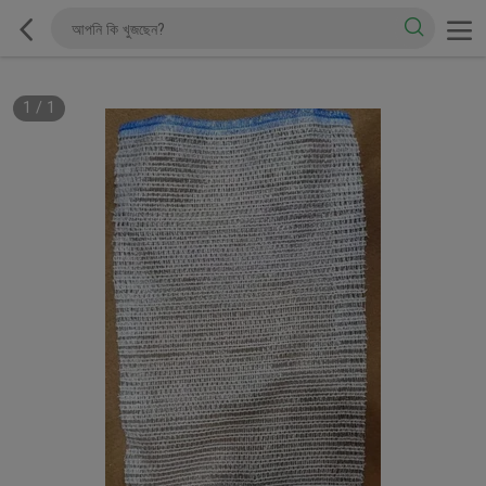
1
/
1