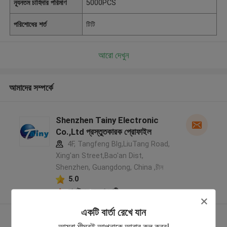
ন্যূনতম চাহিদার পরিমাণ
5000PCS
পরিশোধের শর্ত
টিটি
আরো দেখুন
আমাদের সম্পর্কে
Shenzhen Tainy Electronic
Co.,Ltd প্রস্তুতকারক প্রোফাইল
4F, Tangfeng Blg,LiuTang Road,
Xing'an Street,Bao'an Dist,
Shenzhen, Guangdong, China ,চীন
5.0
যাচাইকৃত সরবরাহকারী
একটি বার্তা রেখে যান
আরো দেখুন
আমরা শীঘ্রই আপনাকে আবার কল করব!