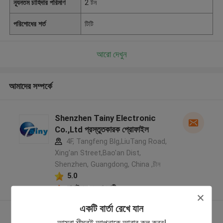
ন্যূনতম চাহিদার পরিমাণ
2 টন
পরিশোধের শর্ত
টিটি
আরো দেখুন
আমাদের সম্পর্কে
Shenzhen Tainy Electronic
Co.,Ltd প্রস্তুতকারক প্রোফাইল
4F, Tangfeng Blg,LiuTang Road,
Xing'an Street,Bao'an Dist,
Shenzhen, Guangdong, China ,চীন
5.0
যাচাইকৃত সরবরাহকারী
একটি বার্তা রেখে যান
আরো দেখুন
আমরা শীঘ্রই আপনাকে আবার কল করব!