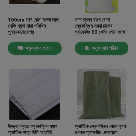
কারখানা ভ্রমণ
100cm PP বোনা বস্তা জাল
সাদা চালের ব্যাগ বোনা
নেটিং ব্যাগ সাদা পলিথিন
স্নেকস্কিন ময়দা চালের
পুনর্ব্যবহারযোগ্য
প্যাকেজিং 60 কেজি লোড হচ্ছে
মান নিয়ন্ত্রণ
অনুসন্ধান পাঠান
অনুসন্ধান পাঠান
যোগাযোগ করুন
উদ্ধৃতির জন্য আবেদন
নমনীয় পিভিসি টিউবিং
তাপ সঙ্কুচিত নল
উজ্জ্বল স্বচ্ছ স্নেকস্কিন ব্যাগ
প্লাস্টিক স্নেকস্কিন বোনা ব্যাগ
প্লাস্টিক শস্য পিপি হোয়াইট
চলন্ত প্যাকেজিং এক্সপ্রেস
ঢেউখেলান নমনীয় টিউবিং