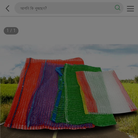
1
/
1