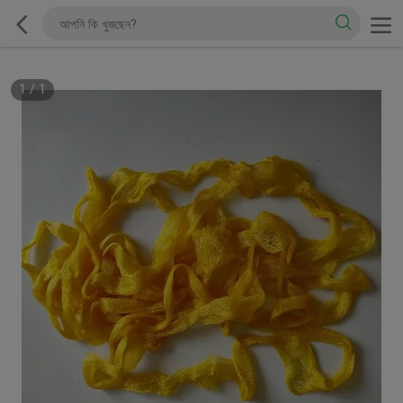
1
/
1