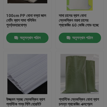
কারখানা ভ্রমণ
100cm PP বোনা বস্তা জাল
সাদা চালের ব্যাগ বোনা
নেটিং ব্যাগ সাদা পলিথিন
স্নেকস্কিন ময়দা চালের
পুনর্ব্যবহারযোগ্য
প্যাকেজিং 60 কেজি লোড হচ্ছে
মান নিয়ন্ত্রণ
অনুসন্ধান পাঠান
অনুসন্ধান পাঠান
যোগাযোগ করুন
উদ্ধৃতির জন্য আবেদন
নমনীয় পিভিসি টিউবিং
তাপ সঙ্কুচিত নল
উজ্জ্বল স্বচ্ছ স্নেকস্কিন ব্যাগ
প্লাস্টিক স্নেকস্কিন বোনা ব্যাগ
প্লাস্টিক শস্য পিপি হোয়াইট
চলন্ত প্যাকেজিং এক্সপ্রেস
ঢেউখেলান নমনীয় টিউবিং