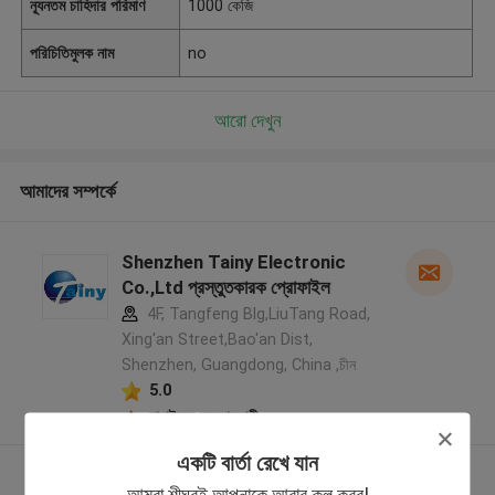
ন্যূনতম চাহিদার পরিমাণ
1000 কেজি
পরিচিতিমুলক নাম
no
আরো দেখুন
আমাদের সম্পর্কে
Shenzhen Tainy Electronic
Co.,Ltd প্রস্তুতকারক প্রোফাইল
4F, Tangfeng Blg,LiuTang Road,
Xing'an Street,Bao'an Dist,
Shenzhen, Guangdong, China ,চীন
5.0
যাচাইকৃত সরবরাহকারী
একটি বার্তা রেখে যান
আরো দেখুন
আমরা শীঘ্রই আপনাকে আবার কল করব!