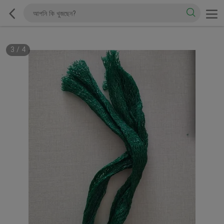
3
/
4