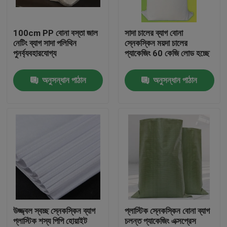
কারখানা ভ্রমণ
100cm PP বোনা বস্তা জাল
সাদা চালের ব্যাগ বোনা
নেটিং ব্যাগ সাদা পলিথিন
স্নেকস্কিন ময়দা চালের
পুনর্ব্যবহারযোগ্য
প্যাকেজিং 60 কেজি লোড হচ্ছে
মান নিয়ন্ত্রণ
অনুসন্ধান পাঠান
অনুসন্ধান পাঠান
যোগাযোগ করুন
উদ্ধৃতির জন্য আবেদন
নমনীয় পিভিসি টিউবিং
তাপ সঙ্কুচিত নল
উজ্জ্বল স্বচ্ছ স্নেকস্কিন ব্যাগ
প্লাস্টিক স্নেকস্কিন বোনা ব্যাগ
প্লাস্টিক শস্য পিপি হোয়াইট
চলন্ত প্যাকেজিং এক্সপ্রেস
ঢেউখেলান নমনীয় টিউবিং