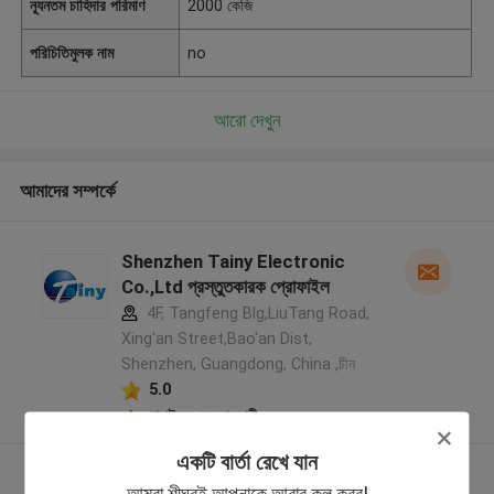
ন্যূনতম চাহিদার পরিমাণ
2000 কেজি
পরিচিতিমুলক নাম
no
আরো দেখুন
আমাদের সম্পর্কে
Shenzhen Tainy Electronic
Co.,Ltd প্রস্তুতকারক প্রোফাইল
4F, Tangfeng Blg,LiuTang Road,
Xing'an Street,Bao'an Dist,
Shenzhen, Guangdong, China ,চীন
5.0
যাচাইকৃত সরবরাহকারী
একটি বার্তা রেখে যান
আরো দেখুন
আমরা শীঘ্রই আপনাকে আবার কল করব!