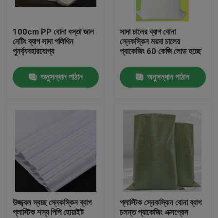
কারখানা ভ্রমণ
100cm PP বোনা বস্তা জাল
সাদা চালের ব্যাগ বোনা
নেটিং ব্যাগ সাদা পলিথিন
স্নেকস্কিন ময়দা চালের
পুনর্ব্যবহারযোগ্য
প্যাকেজিং 60 কেজি লোড হচ্ছে
মান নিয়ন্ত্রণ
অনুসন্ধান পাঠান
অনুসন্ধান পাঠান
যোগাযোগ করুন
উদ্ধৃতির জন্য আবেদন
নমনীয় পিভিসি টিউবিং
তাপ সঙ্কুচিত নল
উজ্জ্বল স্বচ্ছ স্নেকস্কিন ব্যাগ
প্লাস্টিক স্নেকস্কিন বোনা ব্যাগ
প্লাস্টিক শস্য পিপি হোয়াইট
চলন্ত প্যাকেজিং এক্সপ্রেস
ঢেউখেলান নমনীয় টিউবিং