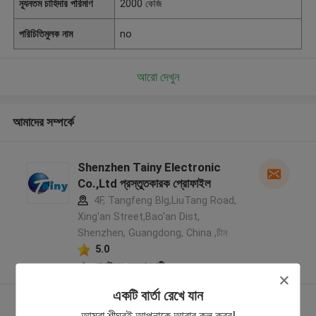
ন্যূনতম চাহিদার পরিমাণ
2000 কেজি
পরিচিতিমুলক নাম
no
আরো দেখুন
আমাদের সম্পর্কে
Shenzhen Tainy Electronic
Co.,Ltd প্রস্তুতকারক প্রোফাইল
4F, Tangfeng Blg,LiuTang Road,
Xing'an Street,Bao'an Dist,
Shenzhen, Guangdong, China ,চীন
5.0
যাচাইকৃত সরবরাহকারী
একটি বার্তা রেখে যান
আরো দেখুন
আমরা শীঘ্রই আপনাকে আবার কল করব!