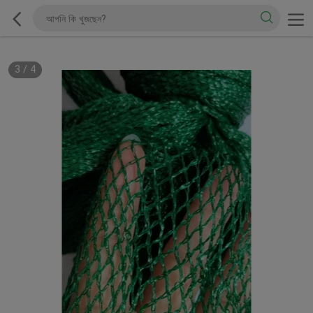
3
/
4