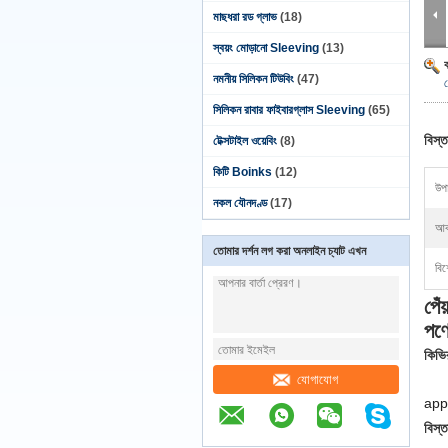
মাছধরা রড গ্লাভ
(18)
স্বয়ং মোড়ানো Sleeving
(13)
নমনীয় সিলিকন টিউবিং
(47)
সিলিকন রাবার ফাইবারগ্লাস Sleeving
(65)
বিস্ত
টেক্সটাইল ওয়েবিং
(8)
কিটি Boinks
(12)
উপা
নকল যৌনদণ্ড
(17)
আক
তোমার দর্শন লগ করা অনলাইন চ্যাট এখন
বিশ
পেঁ
পণ্
কিভি
যোগাযোগ
appk
বিস্