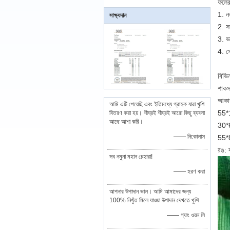
ফলের
1. ন
সাক্ষ্যদান
2. সব
3. ভ
4. সে
বিভি
শাকসব
আকার
আমি এটি পেয়েছি এবং ইতিমধ্যে গ্রাহক যারা খুশি
55
বিতরণ করা হয়। শীঘ্রই শীঘ্রই আরো কিছু ব্যবসা
আছে আশা করি।
30*
—— নিকোলাস
55
রঙ: 
সব নমুনা মহান চেহারা!
—— হরণ করা
আপনার উপাদান ভাল। আমি আমাদের জন্য
100% নিখুঁত মিলে যাওয়া উপাদান দেখতে খুশি
—— গ্যাং ওয়ন লি