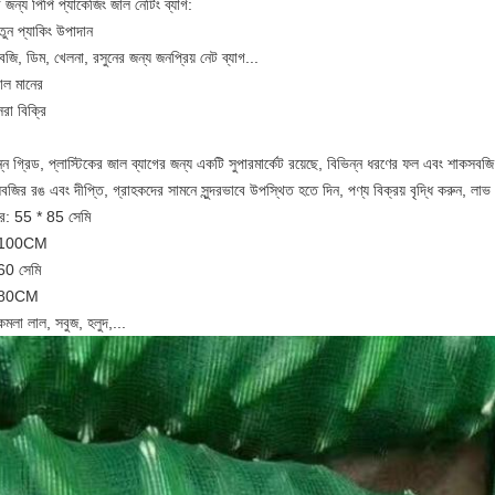
 জন্য পিপি প্যাকেজিং জাল নেটিং ব্যাগ
:
তুন প্যাকিং উপাদান
জি, ডিম, খেলনা, রসুনের জন্য জনপ্রিয় নেট ব্যাগ...
াল মানের
রা বিক্রি
ন্ন গ্রিড, প্লাস্টিকের জাল ব্যাগের জন্য একটি সুপারমার্কেট রয়েছে, বিভিন্ন ধরণের ফল এবং শাকসবজ
জির রঙ এবং দীপ্তি, গ্রাহকদের সামনে সুন্দরভাবে উপস্থিত হতে দিন, পণ্য বিক্রয় বৃদ্ধি করুন, লাভ আ
: 55 * 85 সেমি
*100CM
60 সেমি
*80CM
কমলা লাল, সবুজ, হলুদ,...