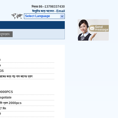
বিক্রয়
86--13798337430
উদ্ধৃতির জন্য আবেদন
-
Email
Select Language
নুসন্ধান
ন
o
GS
ঁয়াজের জন্য গাঢ় লাল জালের ব্যাগ
0000PCS
egotiate
রতি ব্যাগ 2000pcs
7 দিন
ি