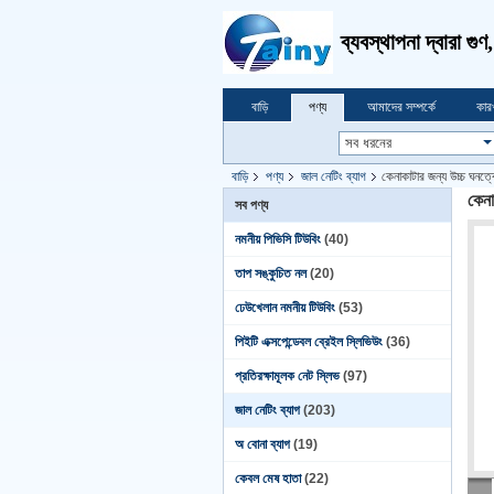
ব্যবস্থাপনা দ্বারা গু
বাড়ি
পণ্য
আমাদের সম্পর্কে
কার
বাড়ি
পণ্য
জাল নেটিং ব্যাগ
কেনাকাটার জন্য উচ্চ ঘনত
কেনা
সব পণ্য
নমনীয় পিভিসি টিউবিং
(40)
তাপ সঙ্কুচিত নল
(20)
ঢেউখেলান নমনীয় টিউবিং
(53)
পিইটি এক্সপেন্ডেবল ব্রেইল স্লিভিউং
(36)
প্রতিরক্ষামূলক নেট স্লিভ
(97)
জাল নেটিং ব্যাগ
(203)
অ বোনা ব্যাগ
(19)
কেবল মেষ হাতা
(22)