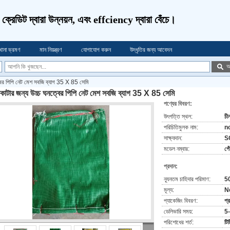
ণ, ক্রেডিট দ্বারা উন্নয়ন, এবং effciency দ্বারা বেঁচে।
খানা ভ্রমণ
মান নিয়ন্ত্রণ
যোগাযোগ করুন
উদ্ধৃতির জন্য আবেদন
অ
্বের পিপি নেট মেশ সবজি ব্যাগ 35 X 85 সেমি
কাটার জন্য উচ্চ ঘনত্বের পিপি নেট মেশ সবজি ব্যাগ 35 X 85 সেমি
পণ্যের বিবরণ:
উৎপত্তি স্থল:
চী
পরিচিতিমুলক নাম:
n
সাক্ষ্যদান:
S
মডেল নম্বার:
পে
প্রদান:
ন্যূনতম চাহিদার পরিমাণ:
5
মূল্য:
N
প্যাকেজিং বিবরণ:
প্
ডেলিভারি সময়:
5-
পরিশোধের শর্ত:
টিট