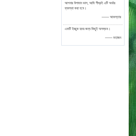
আপনার উপাদান ভাল, আমি শীঘ্রই এটি অর্ডার
ব্যবস্থা করা হবে।
—— আকস্তার
একটি ইচ্ছুক হৃদয় জন্য কিছুই অসম্ভব।
—— মহাজন