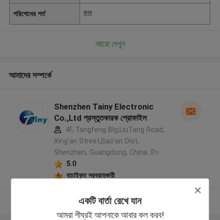
পরিশোধের শর্ত
টিটি
আরো দেখুন
আমাদের সম্পর্কে
Shenzhen Tainy Electronic
Co.,Ltd প্রস্তুতকারক প্রোফাইল
4F, Tangfeng Blg,LiuTang Road,
Xing'an Street,Bao'an Dist,
Shenzhen, Guangdong, China ,চীন
5.0
যাচাইকৃত সরবরাহকারী
একটি বার্তা রেখে যান
আরো দেখুন
আমরা শীঘ্রই আপনাকে আবার কল করব!