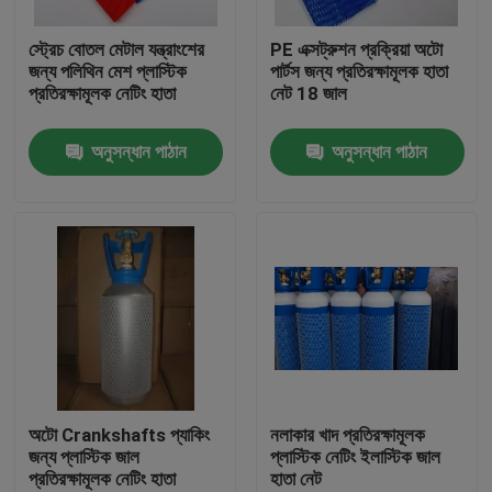
স্ট্রেচ বোতল মেটাল যন্ত্রাংশের
PE এক্সট্রুশন প্রক্রিয়া অটো
কারখানা ভ্রমণ
জন্য পলিথিন মেশ প্লাস্টিক
পার্টস জন্য প্রতিরক্ষামূলক হাতা
প্রতিরক্ষামূলক নেটিং হাতা
নেট 18 জাল
মান নিয়ন্ত্রণ
অনুসন্ধান পাঠান
অনুসন্ধান পাঠান
যোগাযোগ করুন
উদ্ধৃতির জন্য আবেদন
নমনীয় পিভিসি টিউবিং
তাপ সঙ্কুচিত নল
অটো Crankshafts প্যাকিং
নলাকার খাদ প্রতিরক্ষামূলক
জন্য প্লাস্টিক জাল
প্লাস্টিক নেটিং ইলাস্টিক জাল
প্রতিরক্ষামূলক নেটিং হাতা
হাতা নেট
ঢেউখেলান নমনীয় টিউবিং