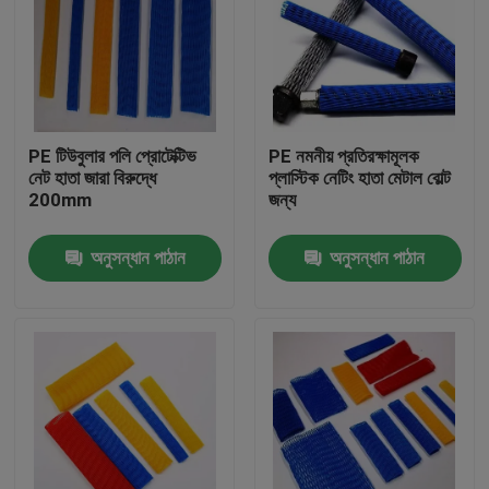
PE টিউবুলার পলি প্রোটেক্টিভ
PE নমনীয় প্রতিরক্ষামূলক
নেট হাতা জারা বিরুদ্ধে
প্লাস্টিক নেটিং হাতা মেটাল বোল্ট
200mm
জন্য
অনুসন্ধান পাঠান
অনুসন্ধান পাঠান
বাড়ি
পণ্য
আমাদের সম্পর্কে