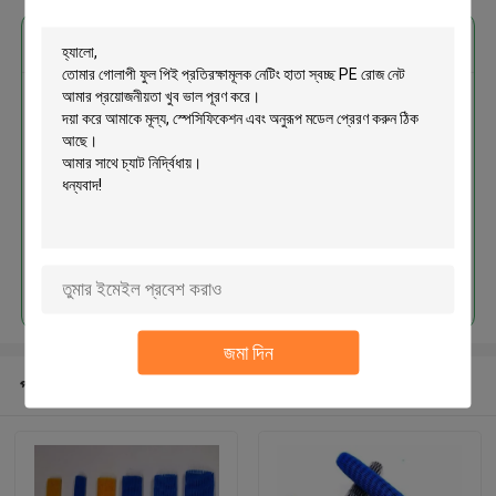
এর সেরা মূল্য পান
গোলাপী ফুল পিই প্রতিরক্ষামূলক নেটিং হাতা
স্বচ্ছ PE রোজ নেট
চালিয়ে
জমা দিন
প্রস্তাবিত পণ্য