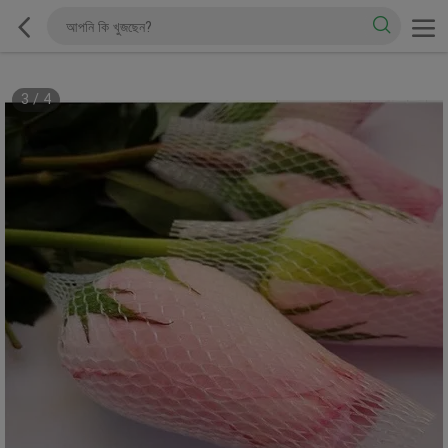
3
/
4