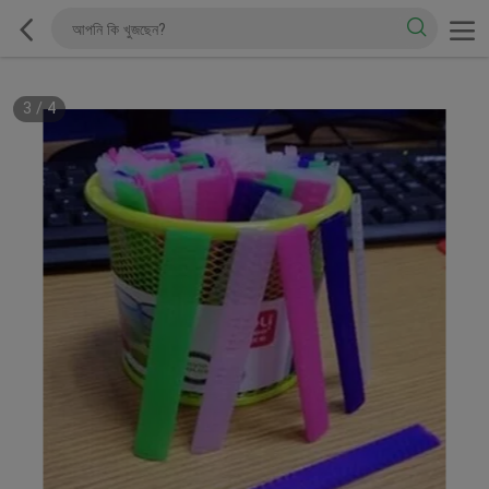
3
/
4