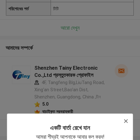
পরিশোধের শর্ত
টিটি
আরো দেখুন
আমাদের সম্পর্কে
Shenzhen Tainy Electronic
Co.,Ltd প্রস্তুতকারক প্রোফাইল
4F, Tangfeng Blg,LiuTang Road,
Xing'an Street,Bao'an Dist,
Shenzhen, Guangdong, China ,চীন
5.0
যাচাইকৃত সরবরাহকারী
একটি বার্তা রেখে যান
আরো দেখুন
আমরা শীঘ্রই আপনাকে আবার কল করব!