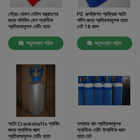
স্ট্রেচ বোতল মেটাল যন্ত্রাংশের
PE এক্সট্রুশন প্রক্রিয়া অটো
কারখানা ভ্রমণ
জন্য পলিথিন মেশ প্লাস্টিক
পার্টস জন্য প্রতিরক্ষামূলক হাতা
প্রতিরক্ষামূলক নেটিং হাতা
নেট 18 জাল
মান নিয়ন্ত্রণ
অনুসন্ধান পাঠান
অনুসন্ধান পাঠান
যোগাযোগ করুন
উদ্ধৃতির জন্য আবেদন
নমনীয় পিভিসি টিউবিং
তাপ সঙ্কুচিত নল
অটো Crankshafts প্যাকিং
নলাকার খাদ প্রতিরক্ষামূলক
জন্য প্লাস্টিক জাল
প্লাস্টিক নেটিং ইলাস্টিক জাল
প্রতিরক্ষামূলক নেটিং হাতা
হাতা নেট
ঢেউখেলান নমনীয় টিউবিং