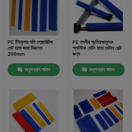
PE টিউবুলার পলি প্রোটেক্টিভ
PE নমনীয় প্রতিরক্ষামূলক
নেট হাতা জারা বিরুদ্ধে
প্লাস্টিক নেটিং হাতা মেটাল বোল্ট
200mm
জন্য
অনুসন্ধান পাঠান
অনুসন্ধান পাঠান
বাড়ি
পণ্য
আমাদের সম্পর্কে