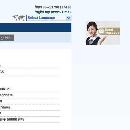
বিক্রয়
86--13798337430
উদ্ধৃতির জন্য আবেদন
-
Email
Select Language
নুসন্ধান
ন
GS
00KGS
egotiate
োল
-7days
ি
রতিদিন 50000 মিটার