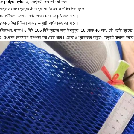
রম polyethylene, কমপ্যাক্ট, সংরক্ষণ করা সহজ।
নঃব্যবহার এবং পুনর্ব্যবহারযোগ্য, অর্থনৈতিক ও পরিবেশগত সুরক্ষা।
চ্চ নমনীয়তা, অংশ বা পণ্য মেলে কোনো আকৃতি হতে পারে।
্রাহক চাহিদা বিভিন্ন আকার অনুযায়ী কাস্টমাইজ করা যাবে।
িফিকেশন: ব্যাসার্ধ 5 মিমি-105 মিমি ব্যাসের জন্য উপযুক্ত, 18 থেকে 40 জাল, নেট প্রতি গ্রামের নে
, উৎপাদন চলাকালীন সামঞ্জস্য করা যেতে পারে।
এছাড়াও গ্রাহকদের অনুরোধ অনুযায়ী উত্পাদন করত