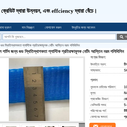
ণ, ক্রেডিট দ্বারা উন্নয়ন, এবং effciency দ্বারা বেঁচে।
খানা ভ্রমণ
মান নিয়ন্ত্রণ
যোগাযোগ করুন
উদ্ধৃতির জন্য আবেদন
অ
য গুড স্থিতিস্থাপকতা প্লাস্টিক প্রতিরক্ষামূলক নেটিং আস্তিন নরম পলিথিলিন
ল পার্টস জন্য গুড স্থিতিস্থাপকতা প্লাস্টিক প্রতিরক্ষামূলক নেটিং আস্তিন নরম পলিথিলিন
পণ্যের বিবরণ:
উৎপত্তি স্থল:
চী
সাক্ষ্যদান:
S
প্রদান:
ন্যূনতম চাহিদার পরিমাণ:
1
মূল্য:
N
প্যাকেজিং বিবরণ:
র
ডেলিভারি সময়:
5
পরিশোধের শর্ত:
টিট
যোগানের ক্ষমতা:
প্
যোগাযোগ