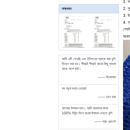
1. ন
2. পু
সাক্ষ্যদান
3. উ
4. গ
স্পেস
আকার
আমি এটি পেয়েছি এবং ইতিমধ্যে গ্রাহক যারা খুশি
বিতরণ করা হয়। শীঘ্রই শীঘ্রই আরো কিছু ব্যবসা
আছে আশা করি।
—— নিকোলাস
সব নমুনা মহান চেহারা!
—— হরণ করা
আপনার উপাদান ভাল। আমি আমাদের জন্য
100% নিখুঁত মিলে যাওয়া উপাদান দেখতে খুশি
—— গ্যাং ওয়ন লি