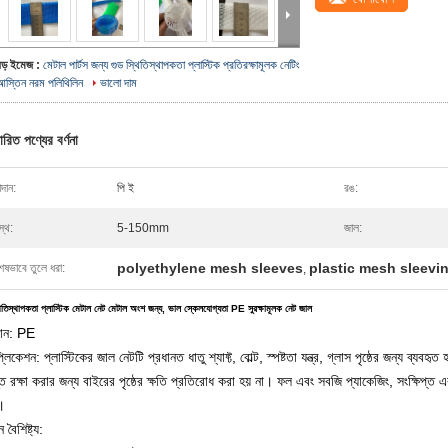
বড় ইমেজ :
মেটাল পার্টস জন্য গুড স্থিতিস্থাপকতা প্লাস্টিক প্রতিরক্ষামূলক নেটিং
আস্তিন নরম পলিথিলিন
ভালো দাম
ারিত পণ্যের বর্ণনা
দান:
পি ই
রঙ:
স্থ:
5-150mm
জাল:
polyethylene mesh sleeves
plastic mesh sleevi
েষভাবে তুলে ধরা:
,
থিতিস্থাপকতা প্লাস্টিক মেটাল নেট মেটাল অংশ জন্য, ভাল স্কেলযোগ্যতা PE সুরক্ষামূলক নেট জাল
ান: PE
্লিকেশন: প্লাস্টিকের জাল নেটটি প্রধানত ধাতু শ্যাফ্ট, বোল্ট, স্পষ্টতা যন্ত্র, গ্লাস পৃষ্ঠের জন্য ব্যবহৃত 
্ত রক্ষা করার জন্য বাইরের পৃষ্ঠের ক্ষতি প্রতিরোধ করা হয় না।
ফল এবং সবজি প্যাকেজিং, সংক্ষিপ্ত এ
।
 বৈশিষ্ট্য: