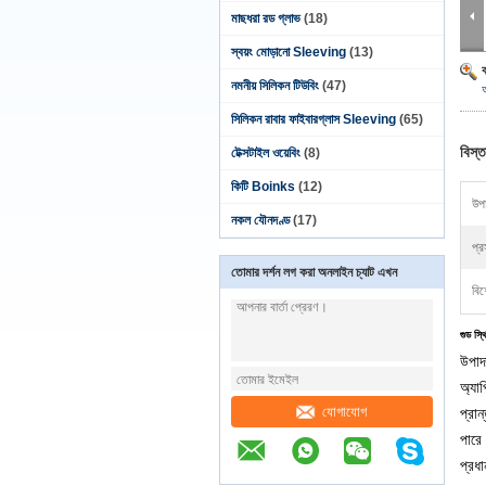
মাছধরা রড গ্লাভ
(18)
স্বয়ং মোড়ানো Sleeving
(13)
নমনীয় সিলিকন টিউবিং
(47)
সিলিকন রাবার ফাইবারগ্লাস Sleeving
(65)
বিস্ত
টেক্সটাইল ওয়েবিং
(8)
কিটি Boinks
(12)
উপা
নকল যৌনদণ্ড
(17)
প্র
তোমার দর্শন লগ করা অনলাইন চ্যাট এখন
বিশ
গুড স্
উপাদ
অ্যাপ
যোগাযোগ
প্রান
পারে
প্রধান