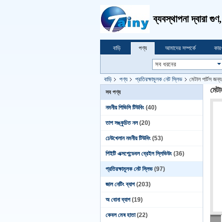
ব্যবস্থাপনা দ্বারা গু
বাড়ি
পণ্য
আমাদের সম্পর্কে
কার
বাড়ি
পণ্য
প্রতিরক্ষামূলক নেট স্লিভ
মেটাল পার্টস জন্
মেটা
সব পণ্য
নমনীয় পিভিসি টিউবিং
(40)
তাপ সঙ্কুচিত নল
(20)
ঢেউখেলান নমনীয় টিউবিং
(53)
পিইটি এক্সপেন্ডেবল ব্রেইল স্লিভিউং
(36)
প্রতিরক্ষামূলক নেট স্লিভ
(97)
জাল নেটিং ব্যাগ
(203)
অ বোনা ব্যাগ
(19)
কেবল মেষ হাতা
(22)