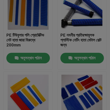
PE টিউবুলার পলি প্রোটেক্টিভ
PE নমনীয় প্রতিরক্ষামূলক
নেট হাতা জারা বিরুদ্ধে
প্লাস্টিক নেটিং হাতা মেটাল বোল্ট
200mm
জন্য
অনুসন্ধান পাঠান
অনুসন্ধান পাঠান
বাড়ি
পণ্য
আমাদের সম্পর্কে