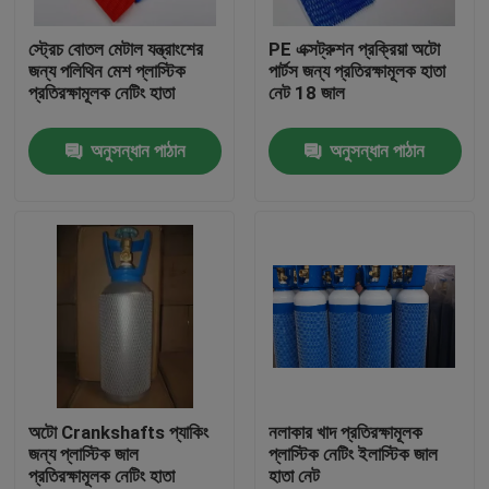
স্ট্রেচ বোতল মেটাল যন্ত্রাংশের
PE এক্সট্রুশন প্রক্রিয়া অটো
কারখানা ভ্রমণ
জন্য পলিথিন মেশ প্লাস্টিক
পার্টস জন্য প্রতিরক্ষামূলক হাতা
প্রতিরক্ষামূলক নেটিং হাতা
নেট 18 জাল
মান নিয়ন্ত্রণ
অনুসন্ধান পাঠান
অনুসন্ধান পাঠান
যোগাযোগ করুন
উদ্ধৃতির জন্য আবেদন
নমনীয় পিভিসি টিউবিং
তাপ সঙ্কুচিত নল
অটো Crankshafts প্যাকিং
নলাকার খাদ প্রতিরক্ষামূলক
জন্য প্লাস্টিক জাল
প্লাস্টিক নেটিং ইলাস্টিক জাল
প্রতিরক্ষামূলক নেটিং হাতা
হাতা নেট
ঢেউখেলান নমনীয় টিউবিং