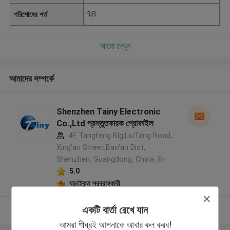
পরিশোধের শর্ত
টিটি
আরো দেখুন
আমাদের সম্পর্কে
Shenzhen Tainy Electronic
Co.,Ltd প্রস্তুতকারক প্রোফাইল
4F, Tangfeng Blg,LiuTang Road,
Xing'an Street,Bao'an Dist,
Shenzhen, Guangdong, China ,চীন
5.0
যাচাইকৃত সরবরাহকারী
একটি বার্তা রেখে যান
আরো দেখুন
আমরা শীঘ্রই আপনাকে আবার কল করব!