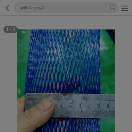
1
/
3