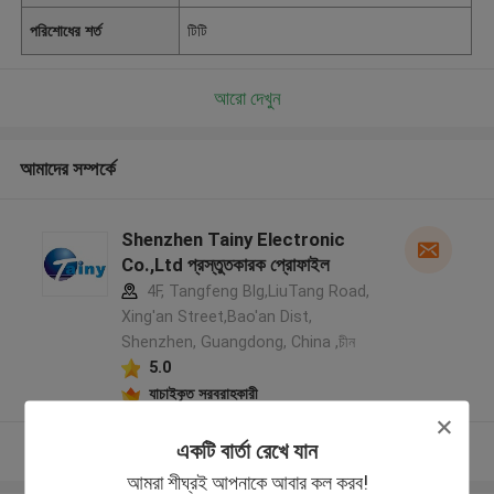
পরিশোধের শর্ত
টিটি
আরো দেখুন
আমাদের সম্পর্কে
Shenzhen Tainy Electronic
Co.,Ltd প্রস্তুতকারক প্রোফাইল
4F, Tangfeng Blg,LiuTang Road,
Xing'an Street,Bao'an Dist,
Shenzhen, Guangdong, China ,চীন
5.0
যাচাইকৃত সরবরাহকারী
একটি বার্তা রেখে যান
আরো দেখুন
আমরা শীঘ্রই আপনাকে আবার কল করব!