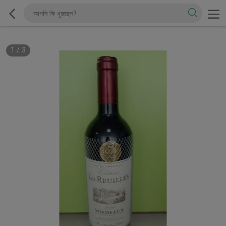
1
/
3