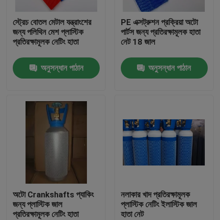
স্ট্রেচ বোতল মেটাল যন্ত্রাংশের
PE এক্সট্রুশন প্রক্রিয়া অটো
কারখানা ভ্রমণ
জন্য পলিথিন মেশ প্লাস্টিক
পার্টস জন্য প্রতিরক্ষামূলক হাতা
প্রতিরক্ষামূলক নেটিং হাতা
নেট 18 জাল
মান নিয়ন্ত্রণ
অনুসন্ধান পাঠান
অনুসন্ধান পাঠান
যোগাযোগ করুন
উদ্ধৃতির জন্য আবেদন
নমনীয় পিভিসি টিউবিং
তাপ সঙ্কুচিত নল
অটো Crankshafts প্যাকিং
নলাকার খাদ প্রতিরক্ষামূলক
জন্য প্লাস্টিক জাল
প্লাস্টিক নেটিং ইলাস্টিক জাল
প্রতিরক্ষামূলক নেটিং হাতা
হাতা নেট
ঢেউখেলান নমনীয় টিউবিং