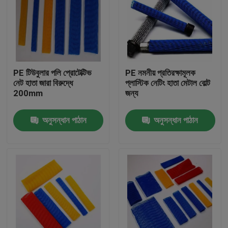
PE টিউবুলার পলি প্রোটেক্টিভ
PE নমনীয় প্রতিরক্ষামূলক
নেট হাতা জারা বিরুদ্ধে
প্লাস্টিক নেটিং হাতা মেটাল বোল্ট
200mm
জন্য
অনুসন্ধান পাঠান
অনুসন্ধান পাঠান
বাড়ি
পণ্য
আমাদের সম্পর্কে