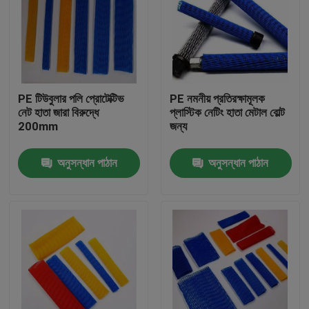
PE টিউবুলার পলি প্রোটেক্টিভ
PE নমনীয় প্রতিরক্ষামূলক
নেট হাতা জারা বিরুদ্ধে
প্লাস্টিক নেটিং হাতা মেটাল বোল্ট
200mm
জন্য
অনুসন্ধান পাঠান
অনুসন্ধান পাঠান
বাড়ি
পণ্য
আমাদের সম্পর্কে