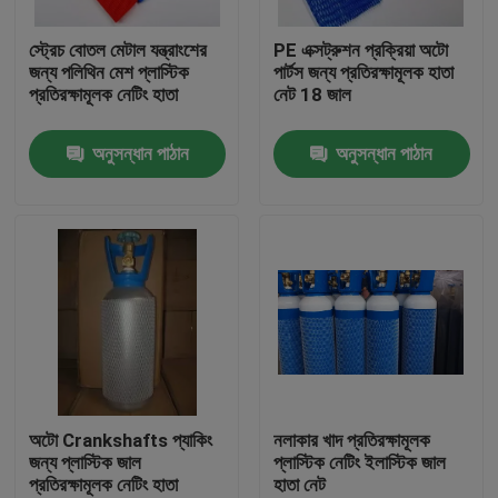
স্ট্রেচ বোতল মেটাল যন্ত্রাংশের
PE এক্সট্রুশন প্রক্রিয়া অটো
কারখানা ভ্রমণ
জন্য পলিথিন মেশ প্লাস্টিক
পার্টস জন্য প্রতিরক্ষামূলক হাতা
প্রতিরক্ষামূলক নেটিং হাতা
নেট 18 জাল
মান নিয়ন্ত্রণ
অনুসন্ধান পাঠান
অনুসন্ধান পাঠান
যোগাযোগ করুন
উদ্ধৃতির জন্য আবেদন
নমনীয় পিভিসি টিউবিং
তাপ সঙ্কুচিত নল
অটো Crankshafts প্যাকিং
নলাকার খাদ প্রতিরক্ষামূলক
জন্য প্লাস্টিক জাল
প্লাস্টিক নেটিং ইলাস্টিক জাল
প্রতিরক্ষামূলক নেটিং হাতা
হাতা নেট
ঢেউখেলান নমনীয় টিউবিং