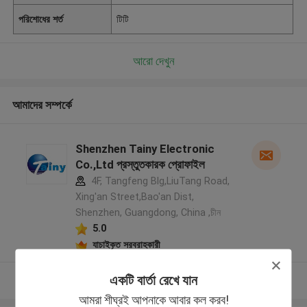
পরিশোধের শর্ত
টিটি
আরো দেখুন
আমাদের সম্পর্কে
Shenzhen Tainy Electronic
Co.,Ltd প্রস্তুতকারক প্রোফাইল
4F, Tangfeng Blg,LiuTang Road,
Xing'an Street,Bao'an Dist,
Shenzhen, Guangdong, China ,চীন
5.0
যাচাইকৃত সরবরাহকারী
একটি বার্তা রেখে যান
আরো দেখুন
আমরা শীঘ্রই আপনাকে আবার কল করব!